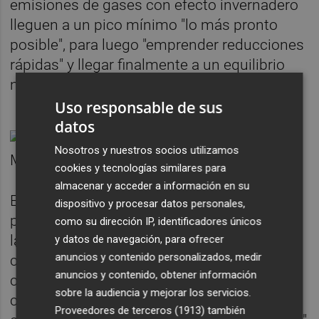
emisiones de gases con efecto invernadero
lleguen a un pico mínimo "lo más pronto
posible", para luego "emprender reducciones
rápidas" y llegar finalmente a un equilibrio
neutral.
Uso responsable de sus
datos
Nosotros y nuestros socios utilizamos
cookies y tecnologías similares para
almacenar y acceder a información en su
El acuerdo ha resuelto también que los
dispositivo y procesar datos personales,
países ricos deben dar apoyo económico a
como su dirección IP, identificadores únicos
las naciones pobres para que enfrenten el
y datos de navegación, para ofrecer
anuncios y contenido personalizados, medir
cambio climático y se adapten a sus
anuncios y contenido, obtener información
consecuencias. En este sentido, se han
sobre la audiencia y mejorar los servicios.
comprometido a "movilizar de forma
Proveedores de terceros (1913)
también