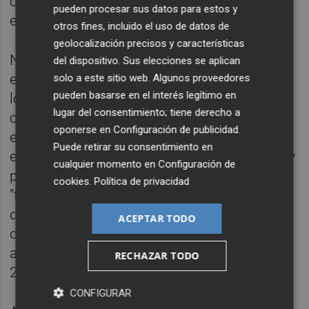
conjunta 100.000 millones de dólares al año"
pueden procesar sus datos para estos y
en la mencionada reserva.
otros fines, incluido el uso de datos de
geolocalización precisos y características
No queda claro de qué manera se financiará
del dispositivo. Sus elecciones se aplican
el fondo, aunque los líderes del G20 instan a
solo a este sitio web. Algunos proveedores
pueden basarse en el interés legítimo en
los grandes organismos internacionales
lugar del consentimiento; tiene derecho a
como el FMI a "apoyar la transición
oponerse en
Configuración de publicidad
.
energética y sostenible de los mercados
Puede retirar su consentimiento en
emergentes y las economías en desarrollo" y
cualquier momento en
Configuración de
poner en marcha planes para movilizar
cookies
.
Política de privacidad
"financiación privada" en línea con la agenda
de desarrollo sostenible de la ONU. Se trata
ACEPTAR TODO
de una reivindicación histórica que ya fue
aprobada durante la COP21 de París del
RECHAZAR TODO
2015.
CONFIGURAR