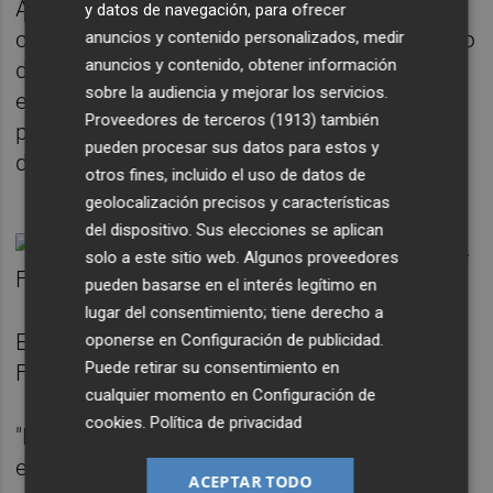
Ante esto, diversos líderes mundiales han
y datos de navegación, para ofrecer
condenado el ataque. El secretario de Estado
anuncios y contenido personalizados, medir
anuncios y contenido, obtener información
de Estados Unidos ha dicho que se
sobre la audiencia y mejorar los servicios.
encuentra "profundamente triste y
Proveedores de terceros (1913)
también
preocupado" por "el atentado contra la vida
pueden procesar sus datos para estos y
del ex primer ministro".
otros fines, incluido el uso de datos de
geolocalización precisos y características
del dispositivo. Sus elecciones se aplican
solo a este sitio web. Algunos proveedores
pueden basarse en el interés legítimo en
lugar del consentimiento; tiene derecho a
El ex primer ministro de Japón Shinzo Abe.
oponerse en
Configuración de publicidad
.
Puede retirar su consentimiento en
Foto: GREG MARTIN/IOC/DPA
cualquier momento en
Configuración de
cookies
.
Política de privacidad
"Es un momento muy, muy triste y estamos
esperando noticias", ha apuntado, según ha
ACEPTAR TODO