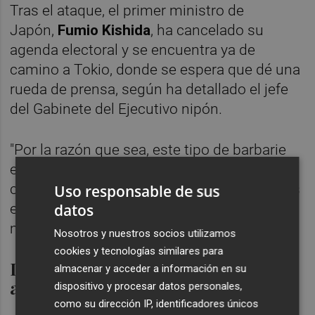
Tras el ataque, el primer ministro de
Japón,
Fumio Kishida
, ha cancelado su
agenda electoral y se encuentra ya de
camino a Tokio, donde se espera que dé una
rueda de prensa, según ha detallado el jefe
del Gabinete del Ejecutivo nipón.
"Por la razón que sea, este tipo de barbarie
es inaceptable y lo condeno
categóricamente. El Gobierno hará todos los
Uso responsable de sus
esfuerzos posibles para tomar varias
datos
medidas", ha agregado Matsuno.
Nosotros y nuestros socios utilizamos
cookies y tecnologías similares para
Líderes mundiales condenan el
almacenar y acceder a información en su
ataque
dispositivo y procesar datos personales,
como su dirección IP, identificadores únicos