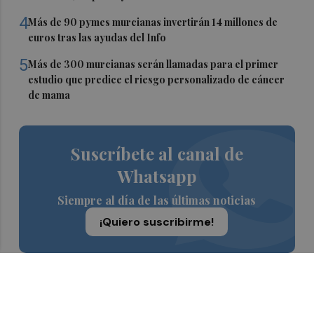
4
Más de 90 pymes murcianas invertirán 14 millones de
euros tras las ayudas del Info
5
Más de 300 murcianas serán llamadas para el primer
estudio que predice el riesgo personalizado de cáncer
de mama
Suscríbete al canal de
Whatsapp
Siempre al día de las últimas noticias
¡Quiero suscribirme!