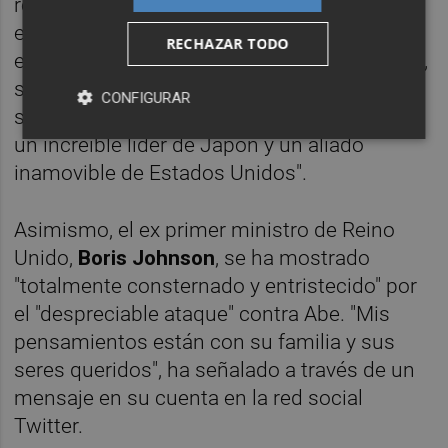
recogido la cadena de televisión
estadounidense CNN. El embajador
RECHAZAR TODO
estadounidense en Japón,
Rahm Emmanue
l
,
se ha mostrado "triste" e "impactado" por el
CONFIGURAR
suceso y ha hecho hincapié en que "Abe fue
un increíble líder de Japón y un aliado
inamovible de Estados Unidos".
Asimismo, el ex primer ministro de Reino
Unido,
Boris Johnson
, se ha mostrado
"totalmente consternado y entristecido" por
el "despreciable ataque" contra Abe. "Mis
pensamientos están con su familia y sus
seres queridos", ha señalado a través de un
mensaje en su cuenta en la red social
Twitter.