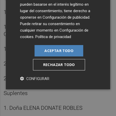
pueden basarse en el interés legítimo en
lugar del consentimiento; tiene derecho a
17. Doña MARISOL MONTERO MEDINA
oponerse en
Configuración de publicidad
.
Puede retirar su consentimiento en
18. Doña MARIA DEL MAR SANCHEZ
cualquier momento en
Configuración de
GONZALEZ
cookies
.
Política de privacidad
19. Don JOSE ANTONIO BRUNO NAVARRO
ACEPTAR TODO
20. Don JOSE MORENO MEDINA
RECHAZAR TODO
21. Doña MARIA ISABEL RUZAFA CELDRAN
CONFIGURAR
Suplentes
1. Doña ELENA DONATE ROBLES