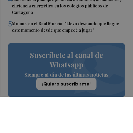
eficiencia energética en los colegios públicos de
Cartagena
5
Mounir, en el Real Murcia: "Llevo deseando que llegue
este momento desde que empecé a jugar"
Suscríbete al canal de
Whatsapp
Siempre al día de las últimas noticias
¡Quiero suscribirme!