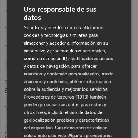
Uso responsable de sus
10. Don CARLOS CORONADO GUIRAO
datos
Nosotros y nuestros socios utilizamos
11. Doña JOSEFA MARTINEZ ASTURIANO
cookies y tecnologías similares para
almacenar y acceder a información en su
12. Don ANTONIO GARCIA PEREZ
dispositivo y procesar datos personales,
como su dirección IP, identificadores únicos
13. Doña MARTA CABALLERO ZAMORA
y datos de navegación, para ofrecer
anuncios y contenido personalizados, medir
14. Doña BRIGGETTE DEL CARMEN RUEDA
anuncios y contenido, obtener información
sobre la audiencia y mejorar los servicios.
SARANGO
Proveedores de terceros (1913)
también
pueden procesar sus datos para estos y
15. Don ISIDRO CASTAÑO DE GEA
otros fines, incluido el uso de datos de
geolocalización precisos y características
16. Doña LIDIA SANCHEZ MARTINEZ
del dispositivo. Sus elecciones se aplican
(MARCO)
solo a este sitio web. Algunos proveedores