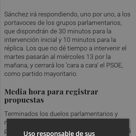
Sánchez irá respondiendo, uno por uno, a los
portavoces de los grupos parlamentarios,
que dispondrán de 30 minutos para la
intervención inicial y 10 minutos para la
réplica. Los que no dé tiempo a intervenir el
martes pasarán al miércoles 13 por la
mañana, y cerrará los 'cara a cara' el PSOE,
como partido mayoritario.
Media hora para registrar
propuestas
Terminados los duelos parlamentarios y
mientras el Pleno del Congreso realiza un
primer debate sobre la reforma que permitirá
Uso responsable de sus