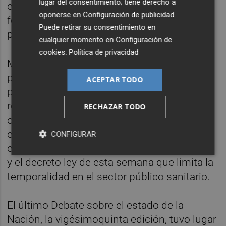
lugar del consentimiento; tiene derecho a
esas votaciones servirá para medirá la
oponerse en
Configuración de publicidad
.
fortaleza o debilidad de las alianzas
Puede retirar su consentimiento en
parlamentarias del Gobierno de coalición.
cualquier momento en
Configuración de
cookies
.
Política de privacidad
Moncloa ha querido que el Pleno de la
próxima semana sirva para votar otros
ACEPTAR TODO
proyectos legislativos, además de la citada
reforma para la renovación del TC. Así, en el
RECHAZAR TODO
orden del día se ha incluido también para
ese jueves la Ley de Memoria Democrática,
CONFIGURAR
el decreto anticrisis aprobado el 25 de junio,
y el decreto ley de esta semana que limita la
temporalidad en el sector público sanitario.
El último Debate sobre el estado de la
Nación, la vigésimoquinta edición, tuvo lugar