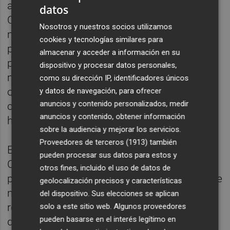
acometer la renovación parcial del Tribunal
datos
Constitucional, se abrirá un plazo de 30
Nosotros y nuestros socios utilizamos
minutos para que los grupos presenten sus
cookies y tecnologías similares para
propuestas de resolución, un máximo de 15
almacenar y acceder a información en su
propuestas por cabeza. Eso implica un total
dispositivo y procesar datos personales,
máximo de 150 textos que pueden ser
como su dirección IP, identificadores únicos
objeto de enmiendas, pero que en ningún
y datos de navegación, para ofrecer
anuncios y contenido personalizados, medir
caso se pueden votar por puntos porque se
anuncios y contenido, obtener información
haría eterno.
sobre la audiencia y mejorar los servicios.
Proveedores de terceros (1913)
también
El jueves 14 se reanudará el Pleno del
pueden procesar sus datos para estos y
Congreso con el debate de esas 150
otros fines, incluido el uso de datos de
propuestas. Cada grupo dispondrá de quince
geolocalización precisos y características
minutos para defenderlas y la votación se
del dispositivo. Sus elecciones se aplican
realizará al final del Pleno, junto con el resto
solo a este sitio web. Algunos proveedores
pueden basarse en el interés legítimo en
de asuntos del orden del día. El resultado de