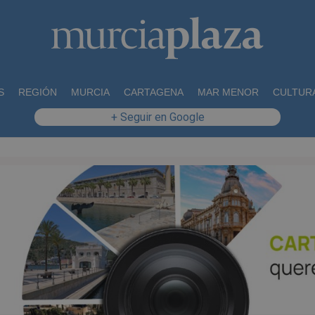
S
REGIÓN
MURCIA
CARTAGENA
MAR MENOR
CULTUR
+ Seguir en Google