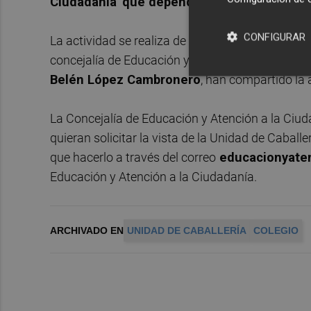
Ciudadanía' que depende la Concejalía de E
CONFIGURAR
La actividad se realiza de manera conjunta entr
concejalía de Educación y Atención a la Ciudad
Belén López Cambronero
, han compartido la 
La Concejalía de Educación y Atención a la Ciud
quieran solicitar la vista de la Unidad de Caball
que hacerlo a través del correo
educacionyate
Educación y Atención a la Ciudadanía.
ARCHIVADO EN
UNIDAD DE CABALLERÍA
COLEGIO