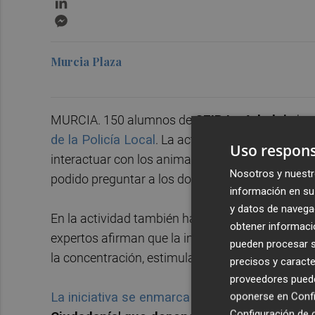
Messenger
Murcia Plaza
MURCIA. 150 alumnos de
CEIP La Arboleja
han
de la Policía Local
. La actividad se ha d
ividido
Uso respons
interactuar con los animales. Además de poder t
Nosotros y nuestr
podido preguntar a los dos agentes de la policía 
información en su 
y datos de navega
En la actividad también han participado alumn
obtener informació
expertos afirman que la interacción con estos an
pueden procesar su
la concentración, estimula la comunicación y la 
precisos y caracte
proveedores pueden
La iniciativa se enmarca dentro del program
oponerse en
Confi
Configuración de 