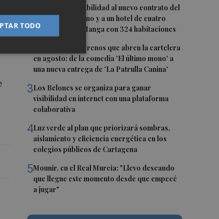
1
San Javier da viabilidad al nuevo contrato del
transporte urbano y a un hotel de cuatro
PTAR TODO
a
estrellas en La Manga con 324 habitaciones
2
Estos son los estrenos que abren la cartelera
en agosto: de la comedia 'El último mono' a
una nueva entrega de 'La Patrulla Canina'
e
3
Los Belones se organiza para ganar
visibilidad en internet con una plataforma
colaborativa
4
Luz verde al plan que priorizará sombras,
aislamiento y eficiencia energética en los
colegios públicos de Cartagena
5
Mounir, en el Real Murcia: "Llevo deseando
que llegue este momento desde que empecé
a jugar"