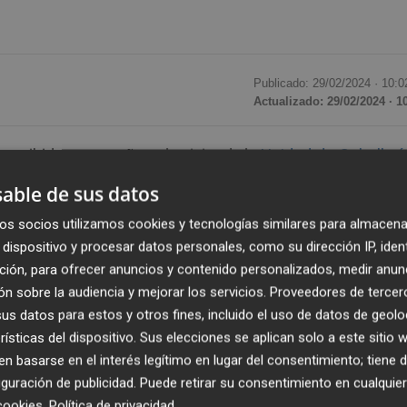
Publicado: 29/02/2024 ·
10:0
Actualizado: 29/02/2024 · 1
 recibido esta mañana la visita de la
Unidad de Caballerí
 en grupos de 50 alumnos
para que todos pudieran
able de sus datos
ocar, e incluso montar, a Lucero y Notario, los alumnos h
os socios utilizamos cookies y tecnologías similares para almacena
todo lo referente a su trabajo.
dispositivo y procesar datos personales, como su dirección IP, iden
ción, para ofrecer anuncios y contenido personalizados, medir anun
os con
Trastorno de Espectro Autista
del centro, pues l
n sobre la audiencia y mejorar los servicios.
Proveedores de tercer
imales es terapéutica para ellos, pues les ayuda a favore
s datos para estos y otros fines, incluido el uso de datos de geolo
relaciones sociales.
rísticas del dispositivo. Sus elecciones se aplican solo a este sitio
 basarse en el interés legítimo en lugar del consentimiento; tiene 
a Murcia enseña
, concretamente en el bloque ‘
Haciendo
guración de publicidad
. Puede retirar su consentimiento en cualqu
cookies
.
Política de privacidad