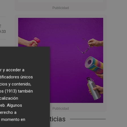
2
0:33
a
an
r y acceder a
tificadores únicos
cios y contenido,
os
os (1913)
también
cer
calización
 web. Algunos
derecho a
Últimas Noticias
ier momento en