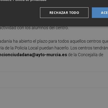
ducación y Atención a la Ciudadanía.
RECHAZAR TODO
ACE
e la concejalía de Seguridad Ciudadana y Emergencias, y l
anía. De hecho, ambos concejales,
Fulgencio Perona y
actividad con los alumnos del centro.
adanía ha abierto el plazo para todos aquellos centros qu
ería de la Policía Local puedan hacerlo. Los centros tendrán
ncionciudadana@ayto-murcia.es
de la Concejalía de