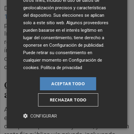
otros fines, incluido el uso de datos de
Dicho fondo de inversión,
que es uno de los
geolocalización precisos y características
del dispositivo. Sus elecciones se aplican
13 compartimentos del Gestión Boutique VI
,
solo a este sitio web. Algunos proveedores
pertenece a la familia Renta Variable
pueden basarse en el interés legítimo en
Internacional Resto. Asimismo toma como
lugar del consentimiento; tiene derecho a
referencia -'benchmark'- la rentabilidad del
oponerse en
Configuración de publicidad
.
índice
MSCI World Net Total Return Index
,
Puede retirar su consentimiento en
que se utiliza a efectos meramente
cualquier momento en
Configuración de
comparativos.
cookies
.
Política de privacidad
Querencia por la bolsa
ACEPTAR TODO
americana
RECHAZAR TODO
Asimismo puede invertir más del 75% de la
CONFIGURAR
exposición total en
renta variable
de
cualquier capitalización y sector, y el resto en