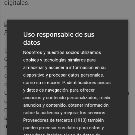
digitales.
Pinchar
aquí
para ver el gráfico más grande.
Fuente: Morningstar
Uso responsable de sus
datos
El otrora llamado
Gestión Boutique VI Value
Nosotros y nuestros socios utilizamos
contaba con un patrimonio de 2,851
cookies y tecnologías similares para
millones de euros al cierre de octubre,
según
almacenar y acceder a información en su
datos de la patronal española de la industria
dispositivo y procesar datos personales,
como su dirección IP, identificadores únicos
de la inversión colectiva
; mientras que tenía
y datos de navegación, para ofrecer
una base de cuotapartícipes de 276. Se trata
anuncios y contenido personalizados, medir
de un fondo de gestión activa. O lo que es lo
anuncios y contenido, obtener información
mismo: los gestores -en base a sus análisis-
sobre la audiencia y mejorar los servicios.
ajustan la composición de la cartera de
Proveedores de terceros (1913)
también
inversión.
pueden procesar sus datos para estos y