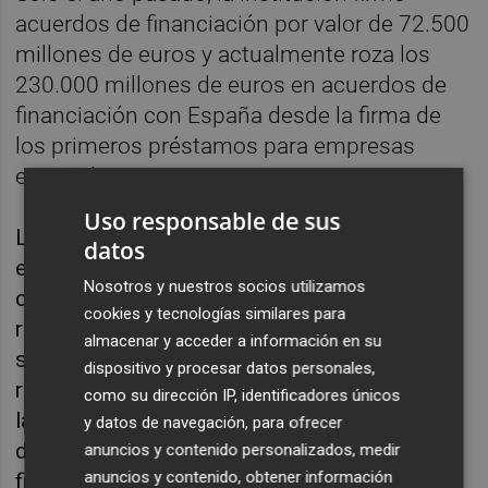
acuerdos de financiación por valor de 72.500
millones de euros y actualmente roza los
230.000 millones de euros en acuerdos de
financiación con España desde la firma de
los primeros préstamos para empresas
españolas en 1981.
Uso responsable de sus
La entidad obtiene sus recursos sobre todo
datos
en los mercados de deuda, aunque también
Nosotros y nuestros socios utilizamos
cuenta con las aportaciones de capital
cookies y tecnologías similares para
realizadas por los países de la UE como
almacenar y acceder a información en su
socios de la entidad. Después dirige los
dispositivo y procesar datos personales,
recursos tanto a las empresas que necesitan
como su dirección IP, identificadores únicos
la financiación como a bancos privados que
y datos de navegación, para ofrecer
después los canalizan a los receptores
anuncios y contenido personalizados, medir
anuncios y contenido, obtener información
finales.