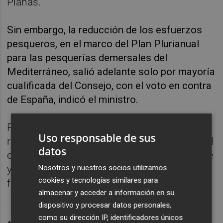
Planas.
Sin embargo, la reducción de los esfuerzos
pesqueros, en el marco del Plan Plurianual
para las pesquerías demersales del
Mediterráneo, salió adelante solo por mayoría
cualificada del Consejo, con el voto en contra
de España, indicó el ministro.
Planas había insistido desde el inicio de la
Uso responsable de sus
reunión en que España se oponía a rebajar el
datos
esfuerzo pesquero otro 7,5 % para el arrastre
Nosotros y nuestros socios utilizamos
y el palangre en el Mediterráneo, donde
cookies y tecnologías similares para
faenan unos 900 buques españoles.
almacenar y acceder a información en su
dispositivo y procesar datos personales,
como su dirección IP, identificadores únicos