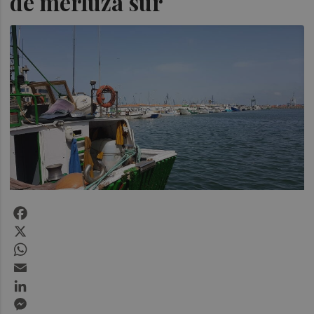
de merluza sur
Facebook
X
WhatsApp
Email
LinkedIn
Messenger