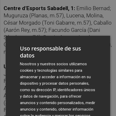
Centre d’Esports Sabadell, 1:
Emilio Bernad;
Muguruza (Planas, m.57), Lucena, Molina,
César Morgado (Toni Gabarre, m.57), Caballo
(Aarón Rey, m.57); Facundo García (Dani
Sánchez, m.74), Sergio Aguza, Jacobo
González, Ezzarfani; y Néster Querol (Aizpuru,
Uso responsable de sus
m.68).
datos
Nosotros y nuestros socios utilizamos
UCAM Murcia Club de Fútbol, 1:
Biel Ribas;
cookies y tecnologías similares para
Josema (Mario Abenza, m.48), Manu
almacenar y acceder a información en su
Farrando, Josete Malagón, Charlie Dean, Viti;
dispositivo y procesar datos personales,
Antonio Caballero (Santi Jara, m.80),
como su dirección IP, identificadores únicos
Armando Corbalán, Alberto Fernández
y datos de navegación, para ofrecer
(Johan, m.80), Liberto Beltrán (Xemi
anuncios y contenido personalizados, medir
anuncios y contenido, obtener información
Fernández, m.67); y Nuha Marong (Manu
sobre la audiencia y mejorar los servicios.