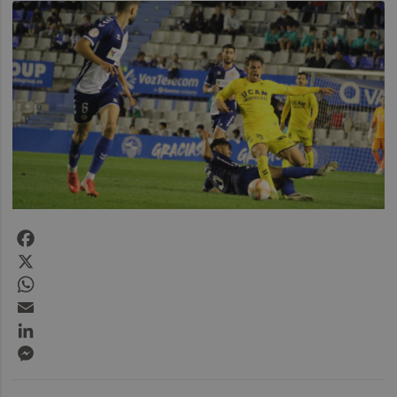
Facebook
X
WhatsApp
Email
LinkedIn
Messenger