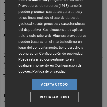
Garrido, m.67).
Proveedores de terceros (1913)
también
pueden procesar sus datos para estos y
Goles:
1-0, M.20: Jacobo González. 1-1, M.22:
otros fines, incluido el uso de datos de
Nuha Marong.
geolocalización precisos y características
del dispositivo. Sus elecciones se aplican
Árbitro:
David Recio Navarro, del comité
solo a este sitio web. Algunos proveedores
navarro. Enseñó la tarjeta amarilla a los
pueden basarse en el interés legítimo en
lugar del consentimiento; tiene derecho a
locales Facundo García, Dani Sánchez y
oponerse en
Configuración de publicidad
.
Quintero, éste encontrándose en el banquillo,
Puede retirar su consentimiento en
y a los visitantes Charlie Dean, Manu
cualquier momento en
Configuración de
Farrando y Armando Corbalán y expulsó con
cookies
.
Política de privacidad
tarjeta roja directa al visitante Altimira, quien
igualmente estaba en el banquillo.
ACEPTAR TODO
Incidencias:
Partido correspondiente a la
RECHAZAR TODO
novena jornada de la Liga en el grupo 5 de la