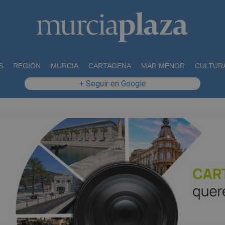
S
REGIÓN
MURCIA
CARTAGENA
MAR MENOR
CULTUR
+ Seguir en Google