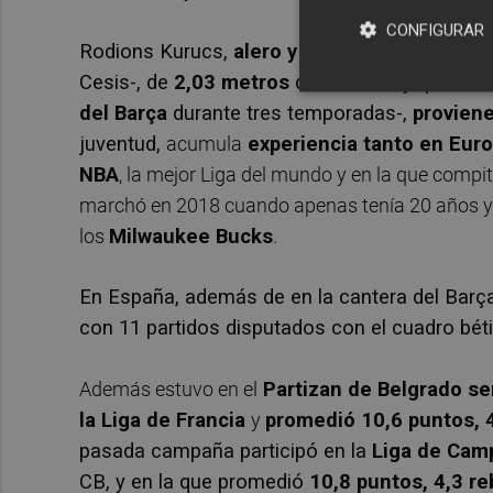
CONFIGURAR
Rodions Kurucs,
alero y ala pívot de 25 años
Cesis-, de
2,03 metros
de estatura y que
ocu
del Barça
durante tres temporadas-,
proviene
juventud,
acumula
experiencia tanto en Eur
NBA
, la mejor Liga del mundo y en la que compit
marchó en 2018 cuando apenas tenía 20 años y
los
Milwaukee Bucks
.
En España, además de en la cantera del Barça
con 11 partidos disputados con el cuadro béti
Además estuvo en el
Partizan de Belgrado se
la Liga de Francia
y
promedió
10,6 puntos, 
pasada campaña participó en la
Liga de Cam
CB, y en la que promedió
1
0,8 puntos, 4,3 r