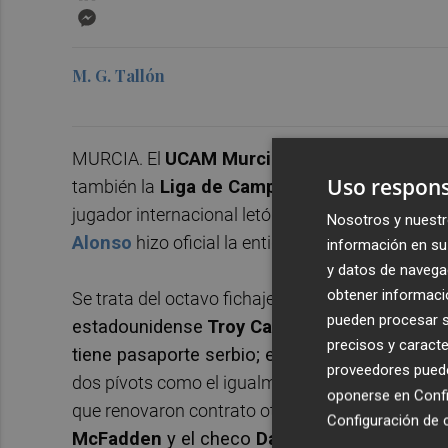
Messenger
M. G. Tallón
MURCIA. El
UCAM Murcia Club Baloncesto
, 
Uso respons
también la
Liga de Campeones FIBA,
práctica
jugador internacional letón
Rodions Kurucs
, c
Nosotros y nuestr
Alonso
hizo oficial la entidad universitaria este
información en su 
y datos de navega
obtener informació
Se trata del octavo fichaje que realiza el UCAM
pueden procesar su
estadounidense
Troy Caupain
y el sueco
Lud
precisos y caracte
tiene pasaporte serbio; el alero cubano
Howar
proveedores pueden
dos pívots como el igualmente sueco
Simon Bi
oponerse en
Confi
que renovaron contrato otros dos exteriores co
Configuración de 
McFadden
y el checo
David Jelínek
, además