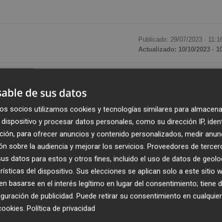
Publicado: 29/07/2023 ·
11:1
Actualizado: 10/10/2023 · 1
que esta próxima temporada disputará la
Liga Endesa
y
able de sus datos
mente da por cerrada su plantilla con la incorporación del
uyo fichaje para el
equipo que seguirá entrenando
Sito
os socios utilizamos cookies y tecnologías similares para almacena
 sábado.
dispositivo y procesar datos personales, como su dirección IP, iden
ción, para ofrecer anuncios y contenido personalizados, medir anun
n sobre la audiencia y mejorar los servicios.
Proveedores de tercer
 CB en este mercado y se une a los de
dos bases como el
s datos para estos y otros fines, incluido el uso de datos de geolo
de Hakanson
, el escolta canadiense
Dylan Ennis
, quien
rísticas del dispositivo. Sus elecciones se aplican solo a este sitio
d Sant-Roos
, el ala pivot estadounidense
Dustin Sleva
 basarse en el interés legítimo en lugar del consentimiento; tiene 
rgander
y el senegalés
Moussa Diagne
en un equipo en 
guración de publicidad
. Puede retirar su consentimiento en cualqu
mo el estadounidense nacionalizado georgiano
Thad
cookies
.
Política de privacidad
 de
Radovic
y el pívot congoleño
Jordan Sakho
.