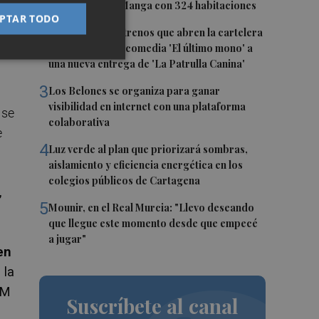
estrellas en La Manga con 324 habitaciones
PTAR TODO
2
Estos son los estrenos que abren la cartelera
en agosto: de la comedia 'El último mono' a
ra
una nueva entrega de 'La Patrulla Canina'
3
Los Belones se organiza para ganar
visibilidad en internet con una plataforma
 se
colaborativa
e
4
Luz verde al plan que priorizará sombras,
aislamiento y eficiencia energética en los
colegios públicos de Cartagena
,
5
Mounir, en el Real Murcia: "Llevo deseando
que llegue este momento desde que empecé
a jugar"
en
 la
AM
Suscríbete al canal