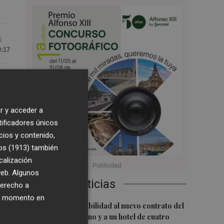
6
0:17
r y acceder a
tificadores únicos
cios y contenido,
os (1913)
también
calización
 web. Algunos
y
Últimas Noticias
derecho a
el
ier momento en
1
San Javier da viabilidad al nuevo contrato del
transporte urbano y a un hotel de cuatro