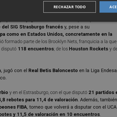
RECHAZAR TODO
ACE
-nació el 5 de febrero de 1998 en la ciudad letona de
pa plaza de jugador de formación
-pasó por la
cante
 del SIG Strasburgo francés
y, pese a su
opa como en Estados Unidos, concretamente en la
ió formado parte de los Brooklyn Nets, franquicia a la que
 disputó
118 encuentros
; de los
Houston Rockets
y d
, jugó con el
Real Betis Baloncesto
en la Liga Endesa
co.
rbio
y en el Estrasburgo, con el que disputó
21 partidos 
4,8 rebotes para 11,4 de valoración
. Además, también
peones FIBA
, torneo que volverá a disputar con el UC
ebotes y 11,5 de valoración en 10 encuentros
.