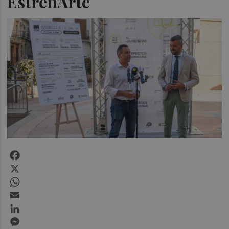
EstrenArte
Facebook
X
WhatsApp
Email
LinkedIn
Messenger