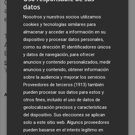
González Carrillo; y
música D
J, que
datos
amenizará la jornada en ambos
Nosotros y nuestros socios utilizamos
emplazamientos.
cookies y tecnologías similares para
almacenar y acceder a información en su
Toda la información sobre la muestra de
dispositivo y procesar datos personales,
Abanilla y el resto de las sedes del Festival
como su dirección IP, identificadores únicos
EstrenArte 2022 se puede consultar en
y datos de navegación, para ofrecer
estrenarte.es
y en las redes sociales de
anuncios y contenido personalizados, medir
‘mundojoven’.
anuncios y contenido, obtener información
sobre la audiencia y mejorar los servicios.
Proveedores de terceros (1913)
también
pueden procesar sus datos para estos y
ARCHIVADO EN
FESTIVAL ESTRENARTE
ABANILLA
otros fines, incluido el uso de datos de
geolocalización precisos y características
del dispositivo. Sus elecciones se aplican
solo a este sitio web. Algunos proveedores
pueden basarse en el interés legítimo en