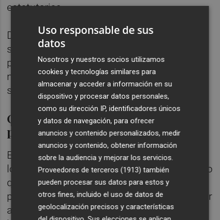
estatutarias.
Uso responsable de sus
Del total de plazas convocadas por el
datos
sistema de concurso, 160 se adjudicarán a
Nosotros y nuestros socios utilizamos
personal facultativo sanitario especialista y
cookies y tecnologías similares para
no especialista, 49 para resto de personal
almacenar y acceder a información en su
sanitario y 93 para no sanitario.
dispositivo y procesar datos personales,
como su dirección IP, identificadores únicos
Oferta de Empleo Público y
y datos de navegación, para ofrecer
promoción interna
anuncios y contenido personalizados, medir
anuncios y contenido, obtener información
El Servicio Murciano de Salud apuesta por
sobre la audiencia y mejorar los servicios.
lograr una estabilidad en sus plantillas, por lo
Proveedores de terceros (1913)
también
que ha realizado un importante esfuerzo
pueden procesar sus datos para estos y
otros fines, incluido el uso de datos de
para consolidar plazas eventuales y proceder
geolocalización precisos y características
a estabilizar, dentro del marco normativo de
del dispositivo. Sus elecciones se aplican