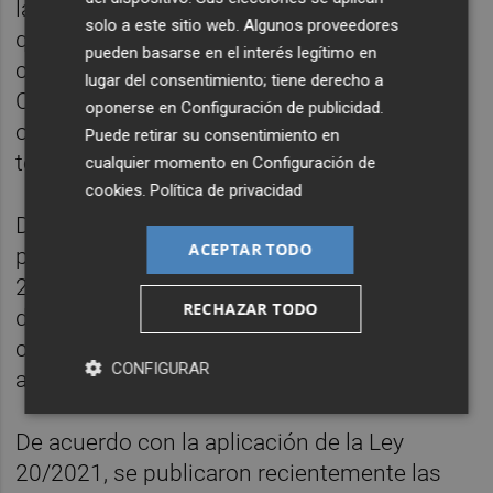
la legislación vigente, todas aquellas plazas
solo a este sitio web. Algunos proveedores
que cumplen los requisitos para ser
pueden basarse en el interés legítimo en
convocadas para personal estatutario fijo.
lugar del consentimiento; tiene derecho a
Con ello, se pretende conseguir también el
oponerse en
Configuración de publicidad
.
objetivo de reducción de la tasa de
Puede retirar su consentimiento en
temporalidad.
cualquier momento en
Configuración de
cookies
.
Política de privacidad
De esta manera destaca la oferta de empleo
ACEPTAR TODO
público correspondiente a los años 2019,
2020 y 2021, en la que se convocan un total
RECHAZAR TODO
de 1.602 plazas, de las cuales 120
corresponden a médicos de familia de
CONFIGURAR
atención primaria.
De acuerdo con la aplicación de la Ley
20/2021, se publicaron recientemente las