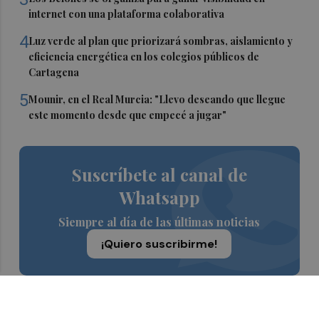
internet con una plataforma colaborativa
4
Luz verde al plan que priorizará sombras, aislamiento y
eficiencia energética en los colegios públicos de
Cartagena
5
Mounir, en el Real Murcia: "Llevo deseando que llegue
este momento desde que empecé a jugar"
Suscríbete al canal de
Whatsapp
Siempre al día de las últimas noticias
¡Quiero suscribirme!