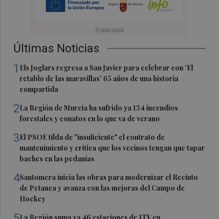
Últimas Noticias
1
Els Joglars regresa a San Javier para celebrar con 'El
retablo de las maravillas' 65 años de una historia
compartida
2
La Región de Murcia ha sufrido ya 134 incendios
forestales y conatos en lo que va de verano
3
El PSOE tilda de "insuficiente" el contrato de
mantenimiento y critica que los vecinos tengan que tapar
baches en las pedanías
4
Santomera inicia las obras para modernizar el Recinto
de Petanca y avanza con las mejoras del Campo de
Hockey
5
La Región suma ya 46 estaciones de ITV en