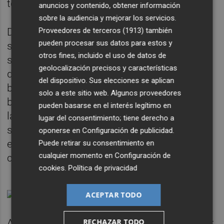
todos los trabajadores del templo.
anuncios y contenido, obtener información
sobre la audiencia y mejorar los servicios.
Después de estos rituales, solo el gran
Proveedores de terceros (1913)
también
pueden procesar sus datos para estos y
sacerdote y el faraón accedían al
otros fines, incluido el uso de datos de
sanctasanctórum para sacar las imágenes
geolocalización precisos y características
divinas y colocarlas en sus respectivas
del dispositivo. Sus elecciones se aplican
barcas sagradas. Una vez hecho esto, las
solo a este sitio web. Algunos proveedores
barcas eran cargadas por sacerdotes sobre
pueden basarse en el interés legítimo en
largas pértigas y llevadas en procesión
lugar del consentimiento; tiene derecho a
solemne hasta el muelle situado en el
oponerse en
Configuración de publicidad
.
extremo del canal conectado directamente
Puede retirar su consentimiento en
cualquier momento en
Configuración de
con el río Nilo.
cookies
.
Política de privacidad
ACEPTAR TODO
Al llegar al embarcadero del templo de Luxor,
RECHAZAR TODO