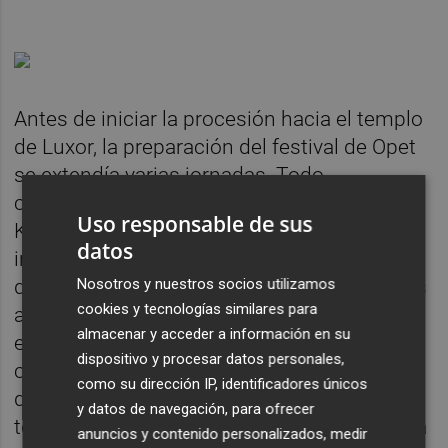
Antes de iniciar la procesión hacia el templo
de Luxor, la preparación del festival de Opet
se extendía varias jornadas. Todo
comenzaba con la llegada del faraón a
Uso responsable de sus
Karnak, donde ofrecía comida, bebida e
datos
inciensos como ofrendas a la tríada de
dioses y realizaba multitud de purificaciones
Nosotros y nuestros socios utilizamos
cookies y tecnologías similares para
a lo largo de varios días para que los dioses
almacenar y acceder a información en su
estuvieran preparados para abandonar su
dispositivo y procesar datos personales,
casa y viajar. Asimismo, a lo largo de esos
como su dirección IP, identificadores únicos
días se sacrificaban docenas o cientos de
y datos de navegación, para ofrecer
terneros, que luego servirían como comida a
anuncios y contenido personalizados, medir