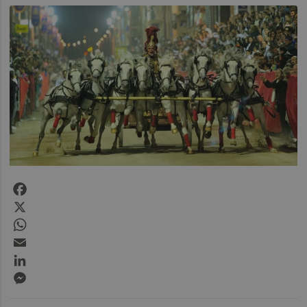
Facebook
X
WhatsApp
Email
LinkedIn
Messenger