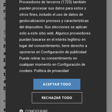
Proveedores de terceros (1725)
también
para coger confianza y así afrontar este
pueden procesar sus datos para estos y
nuevo choque con ritmo y mucha ilusión"
,
otros fines, incluido el uso de datos de
apuntó el técnico barcelonés.
geolocalización precisos y características
del dispositivo. Sus elecciones se aplican
Sobre lo que deben hacer para asaltar el
solo a este sitio web. Algunos proveedores
WiZink Center señaló lo siguiente:
"Hay que
pueden basarse en el interés legítimo en
hacer muy bien y lo primero es estar bien
lugar del consentimiento; tiene derecho a
oponerse en
Configuración de publicidad
.
atrás para poner en dificultades al
Puede retirar su consentimiento en
Estudiantes, no conceder tiros liberados
cualquier momento en
Configuración de
ante el equipo con mejor porcentaje en los
cookies
.
Política de privacidad
triples de la Liga. Deberíamos ralentizar
algo el ritmo y tratar de rebotear y robar
ACEPTAR TODO
balones para ponerles a ellos en aprietos
".
RECHAZAR TODO
"También es importante intentar frenar su
embestida inicial para competir contra este
CONFIGURAR