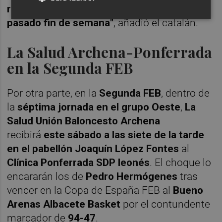
rival, como hizo el Betis en esa pista el
pasado fin de semana"
, añadió el catalán.
La Salud Archena-Ponferrada
en la Segunda FEB
Por otra parte, en la
Segunda FEB
, dentro de
la
séptima jornada en el grupo Oeste
,
La
Salud Unión Baloncesto Archena
recibirá
este sábado a las siete de la tarde
en el pabellón Joaquín López Fontes
al
Clínica Ponferrada SDP leonés
. El choque lo
encararán los de
Pedro Hermógenes
tras
vencer en la Copa de España FEB al
Bueno
Arenas Albacete Basket
por el contundente
marcador de
94-47
.