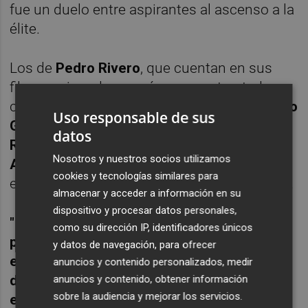
fue un duelo entre aspirantes al ascenso a la
élite.
Los de
Pedro Rivero
, que cuentan en sus
filas con jugadores más que contrastados
como
Jayson Granger, Cristian Díaz, Patricio
Uso responsable de sus
Garino, Dejan Kravic y el murciano Juan
datos
Rubio, todos ellos con experiencia en la
Nosotros y nuestros socios utilizamos
ACB
, son un rival de cuidado, tal y como se
cookies y tecnologías similares para
encargó de recordar Jordi Juste en la previa.
almacenar y acceder a información en su
dispositivo y procesar datos personales,
"Hay que decir pocas cosas a los jugadores
como su dirección IP, identificadores únicos
para motivarles pues el partido y el
y datos de navegación, para ofrecer
escenario te llevan a ir con ilusión. La
anuncios y contenido personalizados, medir
derrota frente al Palencia la olvidamos y el
anuncios y contenido, obtener información
sobre la audiencia y mejorar los servicios.
encuentro frente al Godella nos vino bien