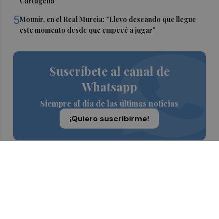
Cartagena
5
Mounir, en el Real Murcia: "Llevo deseando que llegue
este momento desde que empecé a jugar"
Suscríbete al canal de
Whatsapp
Siempre al día de las últimas noticias
¡Quiero suscribirme!