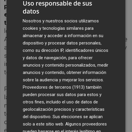
Uso responsable de sus
protocolo de 2018 debido a que las
datos
estaciones de Alcantarilla y San Basilio no
Nosotros y nuestros socios utilizamos
tenían entonces medios para medirlas,
con
cookies y tecnologías similares para
los que desde hace unos años sí cuentan.
almacenar y acceder a información en su
Además, se redefinen los distintos niveles de
dispositivo y procesar datos personales,
actuación (activación, información y alerta) y
como su dirección IP, identificadores únicos
se establecen nuevos canales de
y datos de navegación, para ofrecer
información, aprovechando las nuevas
anuncios y contenido personalizados, medir
tecnologías.
anuncios y contenido, obtener información
sobre la audiencia y mejorar los servicios.
Proveedores de terceros (1913)
también
Por otra parte, el nuevo protocolo actualiza
pueden procesar sus datos para estos y
las medidas a tomar para cada uno de los
otros fines, incluido el uso de datos de
niveles de actuación, con intervención de
geolocalización precisos y características
todos los servicios municipales u otros
del dispositivo. Sus elecciones se aplican
organismos implicados en los distintos
solo a este sitio web. Algunos proveedores
episodios de activación.
pueden basarse en el interés legítimo en