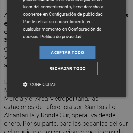
lugar del consentimiento; tiene derecho a
oponerse en
Configuración de publicidad
.
Así,
quedan prohibidas las quemas agrícolas
Puede retirar su consentimiento en
en todos los niveles, se introducen nuevos
cualquier momento en
Configuración de
canales de información por parte del
cookies
.
Política de privacidad
Servicio de Protección Civil
, mientras que la
gratuidad de los aparcamientos disuasorios
ACEPTAR TODO
será obligatoria, y no opcional, cuando se
active el nivel de Alerta.
RECHAZAR TODO
Del mismo modo, el término municipal de
CONFIGURAR
Murcia ha sido dividido en dos zonas. Para
Murcia y el Área Metropolitana, las
estaciones de referencia son San Basilio,
Alcantarilla y Ronda Sur, operativa desde
enero. Por su parte, para las pedanías del sur
del municipio, las estaciones medidoras de