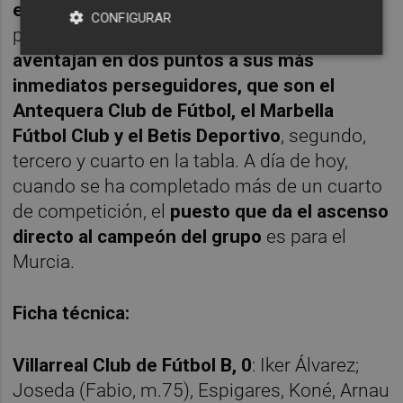
en Fuenlabrada
para ya no compartir la
CONFIGURAR
primera posición con los baleares y ahora
aventajan en dos puntos a sus más
inmediatos perseguidores, que son el
Antequera Club de Fútbol, el Marbella
Fútbol Club y el Betis Deportivo
, segundo,
tercero y cuarto en la tabla. A día de hoy,
cuando se ha completado más de un cuarto
de competición, el
puesto que da el ascenso
directo al campeón del grupo
es para el
Murcia.
Ficha técnica:
Villarreal Club de Fútbol B, 0
: Iker Álvarez;
Joseda (Fabio, m.75), Espigares, Koné, Arnau