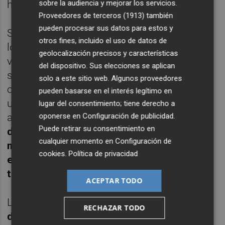
sobre la audiencia y mejorar los servicios.
haberse ahorrado apreturas finales.
Proveedores de terceros (1913)
también
pueden procesar sus datos para estos y
Sin embargo, el buen hacer del guardameta
otros fines, incluido el uso de datos de
local y la falta de acierto de los rematadores
geolocalización precisos y características
visitantes propiciaron que el filial del
del dispositivo. Sus elecciones se aplican
submarino amarillo mantuviera sus
solo a este sitio web. Algunos proveedores
opciones para puntuar. Lo pudo hacer con
pueden basarse en el interés legítimo en
un envío de Quintero al larguero y con varias
lugar del consentimiento; tiene derecho a
oponerse en
Configuración de publicidad
.
acciones en las que
Gazzaniga volvió a ser
Puede retirar su consentimiento en
decisivo, como en Huelva
.
El argentino
cualquier momento en
Configuración de
mostró su nivel y fue providencial para que
cookies
.
Política de privacidad
el Murcia continúe en lo más alto de la
tabla
.
ACEPTAR TODO
Los de Fran Fernández aprovecharon la
RECHAZAR TODO
derrota de la Unión Deportiva Ibiza por 1-0