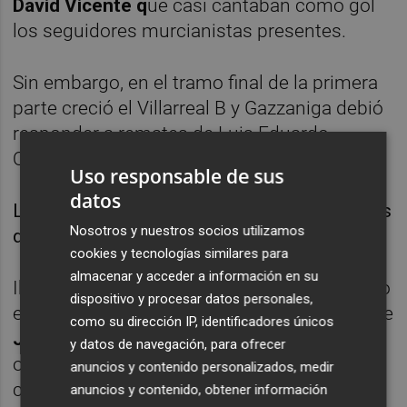
David Vicente q
ue casi cantaban como gol
los seguidores murcianistas presentes.
Sin embargo, en el tramo final de la primera
parte creció el Villarreal B y Gazzaniga debió
responder a remates de Luis Eduardo
Quintero y Arnau Solà.
Uso responsable de sus
datos
La segunda parte fue muy disputada y con los
Nosotros y nuestros socios utilizamos
dos equipos llegando a las áreas.
cookies y tecnologías similares para
almacenar y acceder a información en su
Iker Álvarez evitó el 0-2 a tiro de Toral y luego
dispositivo y procesar datos personales,
en un mano a mano con David Vicente y ante
como su dirección IP, identificadores únicos
Juan Carlos Real
y
Andrés López
. Fueron
y datos de navegación, para ofrecer
ocasiones suficientes como para haber
anuncios y contenido personalizados, medir
conseguido una victoria más amplia y
anuncios y contenido, obtener información