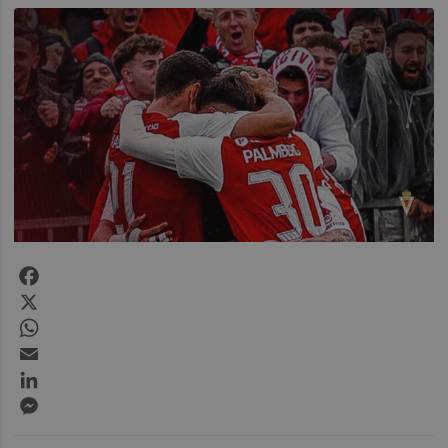
Facebook
X
WhatsApp
Email
LinkedIn
Messenger