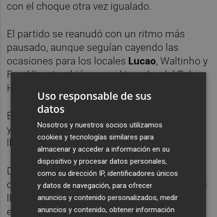
con el choque otra vez igualado.
El partido se reanudó con un ritmo más
pausado, aunque seguían cayendo las
ocasiones para los locales
Lucao
, Waltinho y
Franklin y también para el jugador del Palma
Higor.
Uso responsable de sus
datos
El cuadro insular volvió a mostrar su pegada
Nosotros y nuestros socios utilizamos
y Tomaz, tras un rebote, hizo el 3-4 antes de
cookies y tecnologías similares para
llegar al ecuador del segundo periodo.
almacenar y acceder a información en su
dispositivo y procesar datos personales,
Después de que Juanpi se topara de nuevo
como su dirección IP, identificadores únicos
con Fabio y de que Franklin rematase al palo
y datos de navegación, para ofrecer
llegó la segunda tarjeta amarilla para Marlon
anuncios y contenido personalizados, medir
anuncios y contenido, obtener información
en el minuto 32 y el Jimbee, jugando en