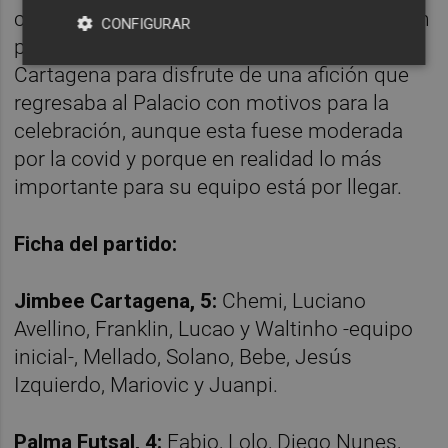
cuyo chut repelió Chemi, buscaron arañar un
CONFIGURAR
punto, pero los tres se quedaron en
Cartagena para disfrute de una afición que
regresaba al Palacio con motivos para la
celebración, aunque esta fuese moderada
por la covid y porque en realidad lo más
importante para su equipo está por llegar.
Ficha del partido:
Jimbee Cartagena, 5:
Chemi, Luciano
Avellino, Franklin, Lucao y Waltinho -equipo
inicial-, Mellado, Solano, Bebe, Jesús
Izquierdo, Mariovic y Juanpi.
Palma Futsal, 4:
Fabio, Lolo, Diego Nunes,