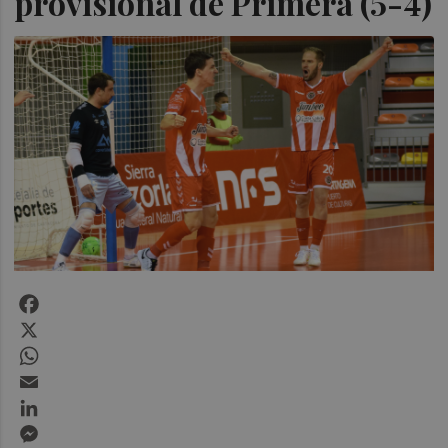
provisional de Primera (5-4)
Facebook
X
WhatsApp
Email
LinkedIn
Messenger