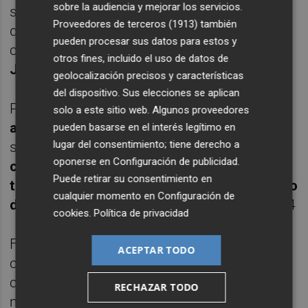
sobre la audiencia y mejorar los servicios.
superioridad durante dos minutos o hasta
Proveedores de terceros (1913)
también
que marcase, sacó rédito de esa incidencia
pueden procesar sus datos para estos y
con el gol que
marcó Solano a pase de
otros fines, incluido el uso de datos de
Juanpi
.
geolocalización precisos y características
del dispositivo. Sus elecciones se aplican
Poco después
Bebe, recibiendo la
solo a este sitio web. Algunos proveedores
asistencia de Waltinho
, logró la diana que
pueden basarse en el interés legítimo en
lugar del consentimiento; tiene derecho a
sería de la victoria en una
acción que
oponerse en
Configuración de publicidad
.
comenzó Chemi lanzando el contragolpe
Puede retirar su consentimiento en
tras realizar una gran intervención a disparo
cualquier momento en
Configuración de
de Rafa López
. Se pasó del posible 4-5 al 5-4
cookies
.
Política de privacidad
Faltaban 3 minutos y 47 segundos para la
ACEPTAR TODO
conclusión y el Palma optó por situar a Lolo
como portero jugador para atacar con uno
RECHAZAR TODO
más. Raúl Campos, lanzando fuera, y Vilela,