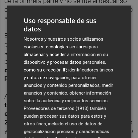
de la primera parte y no se fue el descanso
con el 1-3 porque Raúl Jiménez se lo impidió
a
Lucao
.
Uso responsable de sus
datos
En la segunda parte todo cambio también
Nosotros y nuestros socios utilizamos
porque el cuadro verdiblanco dio un paso
cookies y tecnologías similares para
adelante y empató en otra acción a balón
almacenar y acceder a información en su
parado. Fue tras
una mano de Tomaz que
dispositivo y procesar datos personales,
dio lugar a una falta que materializó
como su dirección IP, identificadores únicos
y datos de navegación, para ofrecer
Piqueras en el minuto 24
.
anuncios y contenido personalizados, medir
anuncios y contenido, obtener información
A 11 minutos y 45 segundos del final,
un
sobre la audiencia y mejorar los servicios.
taconazo de Carrasco a pase de Piqueras
Proveedores de terceros (1913)
también
en otra jugada a balón parado supuso el 3-
pueden procesar sus datos para estos y
2
. Los de Ramón Martínez, tirando de orgullo
otros fines, incluido el uso de datos de
y de eficacia en la estrategia, habían volteado
geolocalización precisos y características