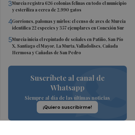
3
Murcia registra 626 colonias felinas en todo el municipio
y esteriliza a cerca de 2.990 gatos
4
Gorriones, palomas y mirlos: el censo de aves de Murcia
identifica 22 especies y 357 ejemplares en Conexión Sur
5
Murcia inicia el repintado de señales en Patiño, San Pío
X, Santiago el Mayor, La Murta, Valladolises, Cañada
Hermosa y Cañadas de San Pedro
Suscríbete al canal de
Whatsapp
Siempre al día de las últimas noticias
¡Quiero suscribirme!