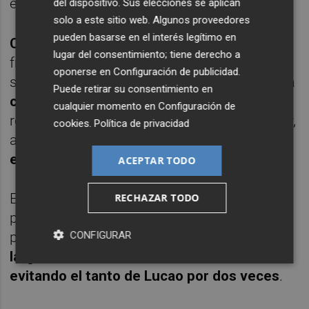
el marcador.
del dispositivo. Sus elecciones se aplican
solo a este sitio web. Algunos proveedores
pueden basarse en el interés legítimo en
Chemi
evitó el 4-2 ante Pablo Muñoz y luego
lugar del consentimiento; tiene derecho a
frente a Piqueras y a 5 minutos y 22
oponerse en
Configuración de publicidad
.
segundos de la conclusión
Motta se puso la
Puede retirar su consentimiento en
camiseta de portero jugador
.
Javi Mínguez
,
cualquier momento en
Configuración de
rematando al poste izquierdo, pudo empatar,
cookies
.
Política de privacidad
algo que sí hizo
Darío Gil a 2.13 del final del
encuentro
.
ACEPTAR TODO
El cuadro cartagenero continuó atacando
RECHAZAR TODO
para ganar la final sin tener que llegar a la
prórroga y
Pablo Ramírez envió el cuero al
CONFIGURAR
larguero
.
Molina también resultó clave
evitando el tanto de Lucao por dos veces
.