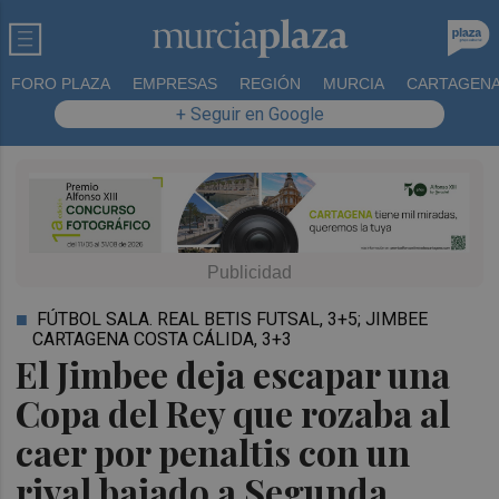
FORO PLAZA
EMPRESAS
REGIÓN
MURCIA
CARTAGEN
+ Seguir en Google
FÚTBOL SALA. REAL BETIS FUTSAL, 3+5; JIMBEE
CARTAGENA COSTA CÁLIDA, 3+3
El Jimbee deja escapar una
Copa del Rey que rozaba al
caer por penaltis con un
rival bajado a Segunda