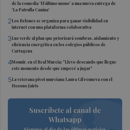
de la comedia 'El último mono' a una nueva entrega de
'La Patrulla Canina'
2
Los Belones se organiza para ganar visibilidad en
internet con una plataforma colaborativa
3
Luz verde al plan que priorizará sombras, aislamiento y
eficiencia energética en los colegios públicos de
Cartagena
4
Mounir, en el Real Murcia: "Llevo deseando que llegue
este momento desde que empecé a jugar"
5
La veterana pívot murciana Laura Gil renueva con el
Hozono Jairis
Suscríbete al canal de
Whatsapp
Siempre al día de las últimas noticias