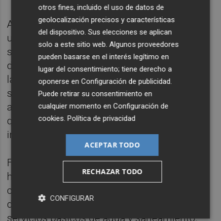
otros fines, incluido el uso de datos de
geolocalización precisos y características
Además, el Ayuntamiento de Murcia financia
del dispositivo. Sus elecciones se aplican
un proyecto para la atención integral a niños
solo a este sitio web. Algunos proveedores
separados y no acompañados en el noreste
pueden basarse en el interés legítimo en
de Nigeria, con el que se pretende atender
lugar del consentimiento; tiene derecho a
las necesidades de los niños y niñas
oponerse en
Configuración de publicidad
.
separados de sus familias de las zonas más
Puede retirar su consentimiento en
afectadas por el conflicto armado interno y
cualquier momento en
Configuración de
cookies
.
Política de privacidad
que además están acusando una elevada
incidencia de COVID-19.
ACEPTAR TODO
Finalmente, el Ayuntamiento de Cartagena
RECHAZAR TODO
ha apoyado el trabajo de UNICEF en Siria,
concretamente la lucha contra los efectos
CONFIGURAR
de la COVID-19 mediante el suministro de
servicios básicos de agua y saneamiento.