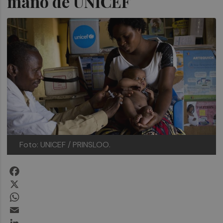
mano de UNICEF
Foto: UNICEF / PRINSLOO.
Facebook
X
WhatsApp
Email
LinkedIn