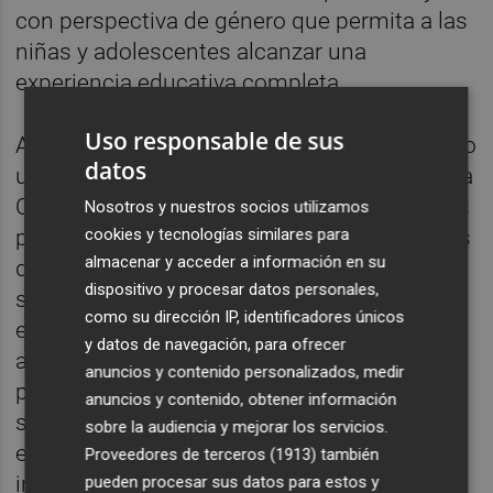
con perspectiva de género que permita a las
niñas y adolescentes alcanzar una
experiencia educativa completa.
Uso responsable de sus
Así mismo, el Gobierno Regional ha otorgado
datos
una subvención para la emergencia contra la
COVID-19 también en Senegal. El objetivo es
Nosotros y nuestros socios utilizamos
cookies y tecnologías similares para
proteger a los niños y niñas más vulnerables
almacenar y acceder a información en su
de los efectos de la pandemia con el
dispositivo y procesar datos personales,
suministro de kits de agua e higiene para
como su dirección IP, identificadores únicos
ellos y sus familias, así como depósitos de
y datos de navegación, para ofrecer
agua y equipamiento médico e higiénico
anuncios y contenido personalizados, medir
para la protección del personal sanitario, y
anuncios y contenido, obtener información
suministros para la desinfección de
sobre la audiencia y mejorar los servicios.
escuelas, centros de salud y otras
Proveedores de terceros (1913)
también
instalaciones básicas.
pueden procesar sus datos para estos y