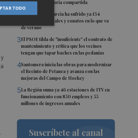
años de una historia compartida
PTAR TODO
2
La Región de Murcia ha sufrido ya 134
no
incendios forestales y conatos en lo que va
de verano
3
El PSOE tilda de "insuficiente" el contrato de
mantenimiento y critica que los vecinos
tengan que tapar baches en las pedanías
 y
4
Santomera inicia las obras para modernizar
ta
el Recinto de Petanca y avanza con las
mejoras del Campo de Hockey
5
La Región suma ya 46 estaciones de ITV en
funcionamiento con 850 empleos y 55
millones de ingresos anuales
Suscríbete al canal
r