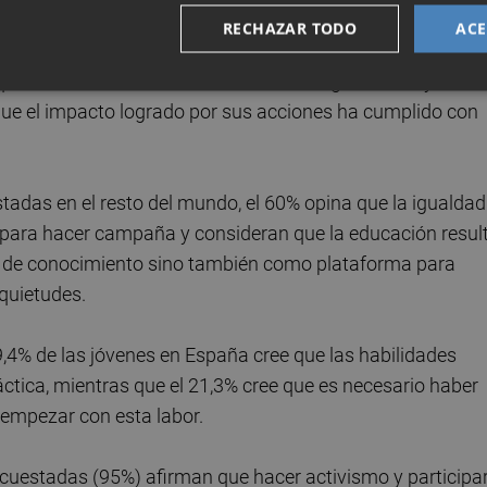
RECHAZAR TODO
ACE
spaña (25,8%) coinciden en destacar el feminismo como u
que también hacen referencia a las desigualdades y al
que el impacto logrado por sus acciones ha cumplido con
stadas en el resto del mundo, el 60% opina que la igualdad
os para hacer campaña y consideran que la educación resul
te de conocimiento sino también como plataforma para
quietudes.
,4% de las jóvenes en España cree que las habilidades
áctica, mientras que el 21,3% cree que es necesario haber
 empezar con esta labor.
encuestadas (95%) afirman que hacer activismo y participa