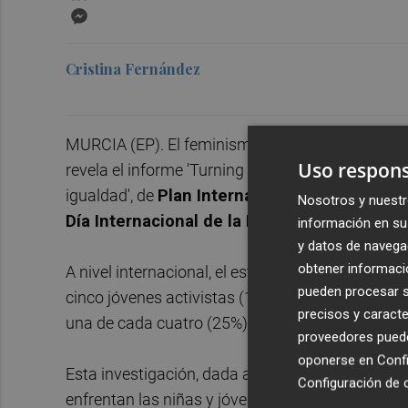
Messenger
Cristina Fernández
MURCIA (EP). El feminismo es el tema más impor
Uso respons
revela el informe 'Turning the World Around: niña
igualdad', de
Plan International,
presentado en 
Nosotros y nuestr
Día Internacional de la Niña
que se celebra ca
información en su 
y datos de navega
obtener informació
A nivel internacional, el estudio -llevado a cabo
pueden procesar su
cinco jóvenes activistas (17%) ha temido por su
precisos y caracte
una de cada cuatro (25%) ha sufrido malestar em
proveedores pueden
oponerse en
Confi
Esta investigación, dada a conocer este martes, o
Configuración de 
enfrentan las niñas y jóvenes activistas tras en