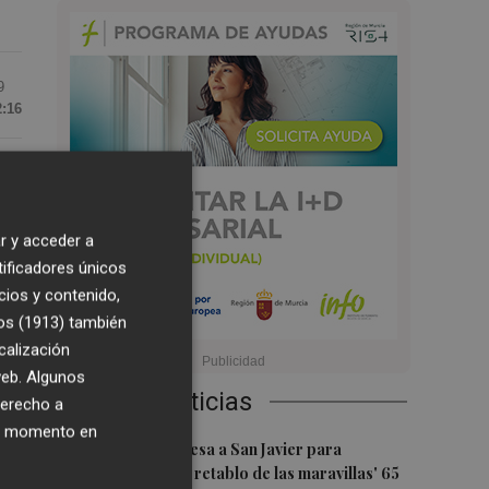
9
2:16
mo
r y acceder a
tificadores únicos
cios y contenido,
os (1913)
también
calización
 web. Algunos
Últimas Noticias
derecho a
ier momento en
1
 se
Els Joglars regresa a San Javier para
celebrar con 'El retablo de las maravillas' 65
s.