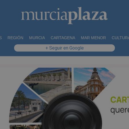
S
REGIÓN
MURCIA
CARTAGENA
MAR MENOR
CULTUR
+ Seguir en Google