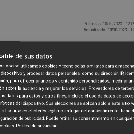
Publicado: 10/10/2023 ·
12:0
Actualizado: 10/10/2023 · 1
tante para las niñas y jóvenes activistas en España, co
able de sus datos
s y jóvenes activistas al frente de los avances por la
un acto en el Congreso de los Diputados en el marco del
os socios utilizamos cookies y tecnologías similares para almacena
da 11 de octubre.
dispositivo y procesar datos personales, como su dirección IP, iden
ción, para ofrecer anuncios y contenido personalizados, medir anun
n sobre la audiencia y mejorar los servicios.
Proveedores de tercer
 en 27 países, entre ellos España- revela que una de cada
s datos para estos y otros fines, incluido el uso de datos de geolo
 seguridad al defender alguna causa social mientras que
rísticas del dispositivo. Sus elecciones se aplican solo a este sitio
ocional o ansiedad, .
 basarse en el interés legítimo en lugar del consentimiento; tiene 
guración de publicidad
. Puede retirar su consentimiento en cualqu
frece una visión global de los logros y desafíos a los que
cookies
.
Política de privacidad
cuestar online a cerca de mil personas de entre 15 y 24 año