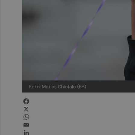
Foto: Matias Chiofalo (EP)
Facebook
X
WhatsApp
Email
LinkedIn