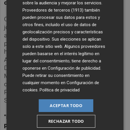
de mayo
.
sobre la audiencia y mejorar los servicios.
Proveedores de terceros (1913)
también
pueden procesar sus datos para estos y
Con el ritmo que lleva en estas ocho
otros fines, incluido el uso de datos de
jornadas el equipo de la ciudad portuaria
geolocalización precisos y características
acabaría con 40 puntos y con esa
del dispositivo. Sus elecciones se aplican
puntuación se desciende. No en vano lo
solo a este sitio web. Algunos proveedores
hicieron en las últimas temporadas el
pueden basarse en el interés legítimo en
Amorebieta, con 43; el Sabadell, con 46; el
lugar del consentimiento; tiene derecho a
Deportivo de La Coruña, con 51; el Rayo
oponerse en
Configuración de publicidad
.
Majadahonda, con 45; la Cultural Leonesa,
Puede retirar su consentimiento en
cualquier momento en
Configuración de
con 48; el UCAM Murcia, con 48; la
cookies
.
Política de privacidad
Ponferradina, con 47; y el Racing de
Santander, con 44.
ACEPTAR TODO
"Me aferro en estos casos a mi
RECHAZAR TODO
pensamiento y en lo que confío. Ante el