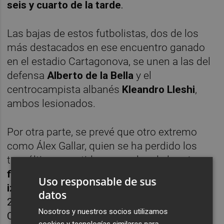
seis y cuarto de la tarde
.
Las bajas de estos futbolistas, dos de los
más destacados en ese encuentro ganado
en el estadio Cartagonova, se unen a las del
defensa
Alberto de la Bella
y el
centrocampista albanés
Kleandro Lleshi
,
ambos lesionados.
Por otra parte, se prevé que otro extremo
como Álex Gallar, quien se ha perdido los
tres últimos partidos por culpa de la
rotura
fibrilar en el bíceps femoral de la pierna
Uso responsable de sus
izquierda
que sufrió en el partido ganado por
datos
2-0 ante el Real Oviedo en el estadio
Nosotros y nuestros socios utilizamos
Cartagonova, sí esté disponible.
cookies y tecnologías similares para