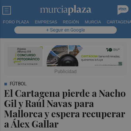
FORO PLAZA
EMPRESAS
REGIÓN
MURCIA
CARTAGEN
+ Seguir en Google
FÚTBOL
El Cartagena pierde a Nacho
Gil y Raúl Navas para
Mallorca y espera recuperar
a Álex Gallar