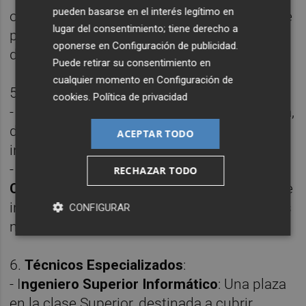
pueden basarse en el interés legítimo en
ofertan una y cuatro plazas respectivamente
lugar del consentimiento; tiene derecho a
para tareas de conservación en
oponerse en
Configuración de publicidad
.
dependencias municipales.
Puede retirar su consentimiento en
cualquier momento en
Configuración de
5.
Educación y Apoyo Social
:
cookies
.
Política de privacidad
-
Educador C
: Cinco plazas en esta categoría,
destinadas al apoyo en programas de
ACEPTAR TODO
intervención y asistencia social.
-
Monitores Auxiliares y Monitores de nivel
RECHAZAR TODO
C y D
: Un total de cinco plazas para tareas de
instrucción y apoyo educativo en programas
CONFIGURAR
municipales.
6.
Técnicos Especializados
:
- I
ngeniero Superior Informático
: Una plaza
en la clase Superior, destinada a cubrir