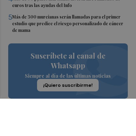
euros tras las ayudas del Info
5
Más de 300 murcianas serán llamadas para el primer
estudio que predice el riesgo personalizado de cáncer
de mama
Suscríbete al canal de
Whatsapp
Siempre al día de las últimas noticias
¡Quiero suscribirme!