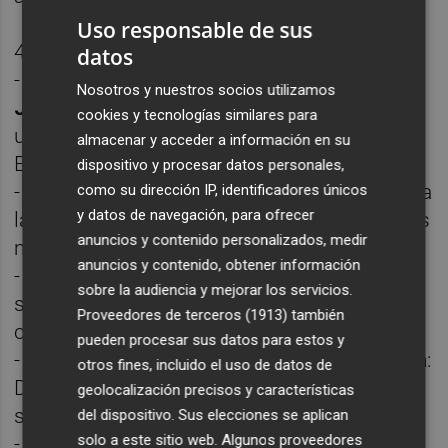
Uso responsable de sus
4.
Oficios y Mantenimiento
:
datos
-
Ayudante Electricista y Ayudante
Nosotros y nuestros socios utilizamos
Jardinero
: Cada especialidad cuenta con
cookies y tecnologías similares para
una plaza en la subescala de Servicios
almacenar y acceder a información en su
Especiales.
dispositivo y procesar datos personales,
-
Conductor Mecánico
: Una plaza orientada a
como su dirección IP, identificadores únicos
y datos de navegación, para ofrecer
la conducción y mantenimiento de vehículos
anuncios y contenido personalizados, medir
municipales.
anuncios y contenido, obtener información
-
Inspector de Contratas
: Tres plazas que
sobre la audiencia y mejorar los servicios.
supervisarán la correcta ejecución de
Proveedores de terceros (1913)
también
contratos municipales de servicios.
pueden procesar sus datos para estos y
-
Mantenedor de Instalaciones y Vía Pública
:
otros fines, incluido el uso de datos de
Dos plazas para el mantenimiento y
geolocalización precisos y características
supervisión de infraestructuras urbanas.
del dispositivo. Sus elecciones se aplican
solo a este sitio web. Algunos proveedores
-
Oficial y Peón de Mantenimiento
: Se