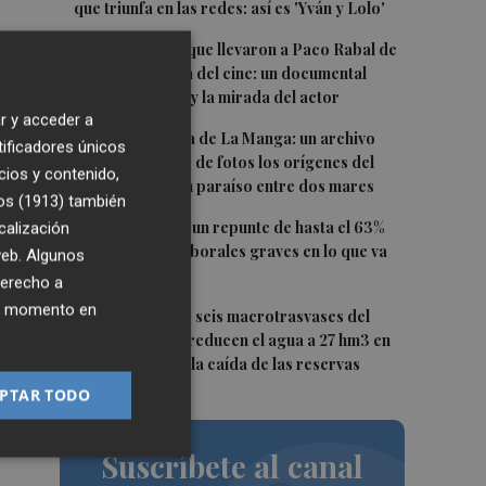
que triunfa en las redes: así es 'Yván y Lolo'
2
Las '200 vidas' que llevaron a Paco Rabal de
Águilas a la cima del cine: un documental
ón
recupera la voz y la mirada del actor
r y acceder a
3
Memoria gráfica de La Manga: un archivo
tificadores únicos
ilustra con miles de fotos los orígenes del
cios y contenido,
urbanismo en un paraíso entre dos mares
Ni
os (1913)
también
4
La Región sufre un repunte de hasta el 63%
calización
en accidentes laborales graves en lo que va
 web. Algunos
ón
de año
derecho a
ier momento en
5
Fin a la racha de seis macrotrasvases del
Tajo al Segura: reducen el agua a 27 hm3 en
septiembre por la caída de las reservas
PTAR TODO
Suscríbete al canal