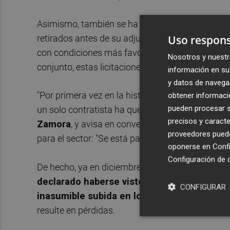
Asimismo, también se ha registrado un
importa
Uso respons
retirados antes de su adjudicación por el mismo
con condiciones más favorables -y justas- para l
Nosotros y nuestr
conjunto, estas licitaciones suspendidas suman
información en su 
y datos de navega
"Por primera vez en la historia reciente de la Re
obtener informació
pueden procesar su
un solo contratista ha querido pujar por esas ob
precisos y caracte
Zamora
, y avisa en conversaciones con
Murcia
proveedores pueden
para el sector: "Se está paralizando la actividad
oponerse en
Confi
Configuración de 
De hecho, ya en diciembre publicaba Frecom un
declarado haberse visto forzados a cancelar
CONFIGURAR
inasumible subida en los precios de las ma
resulte en pérdidas.