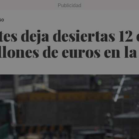
so
stes deja desiertas 1
llones de euros en l