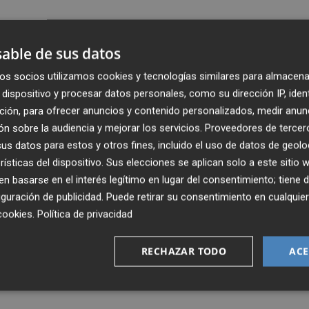
nte número de desistimientos,
contratos que son
able de sus datos
 organismo que los publica para sacar una nueva licitaci
as constructoras que llevarán a cabo el trabajo. En
os socios utilizamos cookies y tecnologías similares para almacena
 más de 12 millones de euros.
dispositivo y procesar datos personales, como su dirección IP, iden
ción, para ofrecer anuncios y contenido personalizados, medir anun
gión hay un volumen significativo de concursos desiertos. 
n sobre la audiencia y mejorar los servicios.
Proveedores de tercer
s datos para estos y otros fines, incluido el uso de datos de geolo
ras", lamenta el secretario general de Frecom,
Alejandro
rísticas del dispositivo. Sus elecciones se aplican solo a este sitio
 Plaza
de las consecuencias que puede tener esta situaci
 basarse en el interés legítimo en lugar del consentimiento; tiene 
 de obra pública. Hay menos trabajo".
guración de publicidad
. Puede retirar su consentimiento en cualqu
cookies
.
Política de privacidad
a encuesta en la que
el 55% de los participantes han
 contratos o a paralizar las obras por culpa de la
RECHAZAR TODO
ACE
terias primas
que provoca que culminar los trabajos les