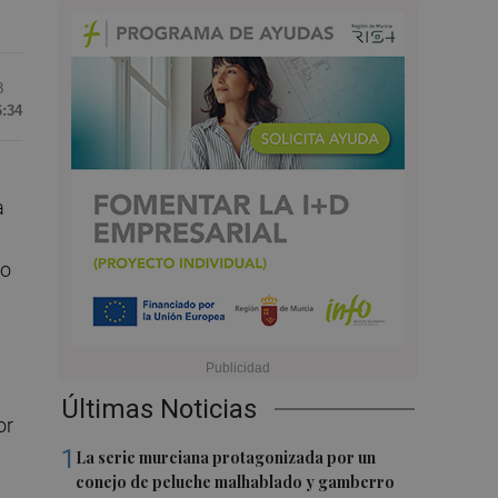
8
6:34
a
to
e
Últimas Noticias
or
1
s
La serie murciana protagonizada por un
conejo de peluche malhablado y gamberro