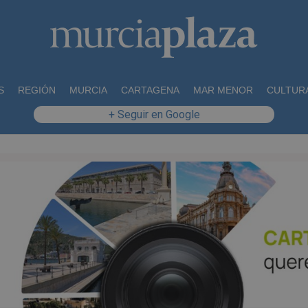
S
REGIÓN
MURCIA
CARTAGENA
MAR MENOR
CULTUR
+ Seguir en Google