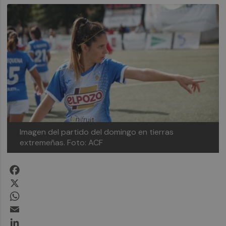
Imagen del partido del domingo en tierras
extremeñas. Foto: ACF
Facebook
X
WhatsApp
Email
LinkedIn