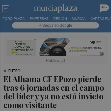
FORO PLAZA
EMPRESAS
REGIÓN
MURCIA
CARTAGEN
+ Seguir en Google
FÚTBOL
El Alhama CF EPozo pierde
tras 6 jornadas en el campo
del líder y ya no está invicto
como visitante