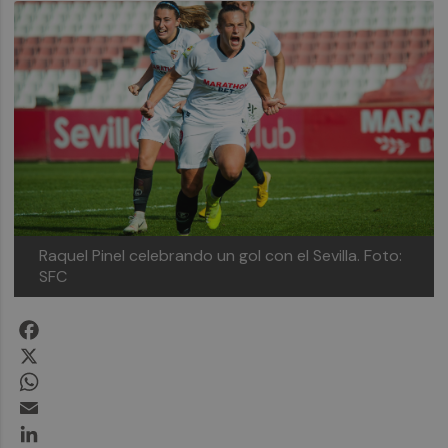
Raquel Pinel celebrando un gol con el Sevilla. Foto:
SFC
Facebook
X
WhatsApp
Email
LinkedIn