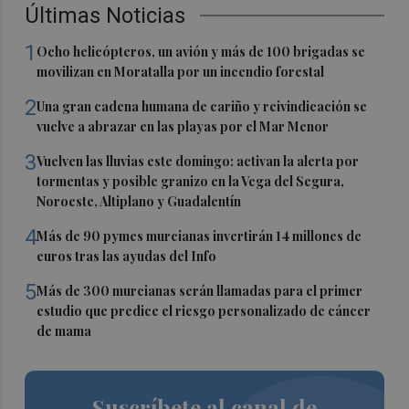
Últimas Noticias
1
Ocho helicópteros, un avión y más de 100 brigadas se
movilizan en Moratalla por un incendio forestal
2
Una gran cadena humana de cariño y reivindicación se
vuelve a abrazar en las playas por el Mar Menor
3
Vuelven las lluvias este domingo: activan la alerta por
tormentas y posible granizo en la Vega del Segura,
Noroeste, Altiplano y Guadalentín
4
Más de 90 pymes murcianas invertirán 14 millones de
euros tras las ayudas del Info
5
Más de 300 murcianas serán llamadas para el primer
estudio que predice el riesgo personalizado de cáncer
de mama
Suscríbete al canal de