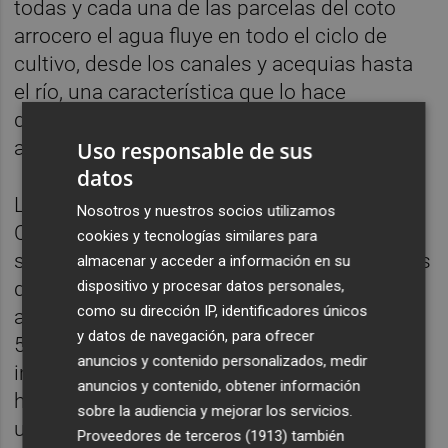
todas y cada una de las parcelas del coto
arrocero el agua fluye en todo el ciclo de
cultivo, desde los canales y acequias hasta
el río, una característica que lo hace
diferente a otros arroces, que se cultivan en
aguas estancadas.
Uso responsable de sus
datos
La producción de la campaña de arroz en
Nosotros y nuestros socios utilizamos
Calasparra (Murcia) ascenderá este año,
cookies y tecnologías similares para
según las estimaciones cuando faltan pocos
almacenar y acceder a información en su
dispositivo y procesar datos personales,
días para que concluyan las tareas de siega,
como su dirección IP, identificadores únicos
a 2,5 millones de kilos, tras haber sembrado
y datos de navegación, para ofrecer
525 hectáreas, lo que consolida el
anuncios y contenido personalizados, medir
incremento experimentado en 2019, según
anuncios y contenido, obtener información
han informado fuentes de la Comunidad en
sobre la audiencia y mejorar los servicios.
una nota de prensa.
Proveedores de terceros (1913)
también