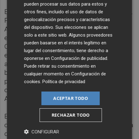
pueden procesar sus datos para estos y
El consejero de Agua, Agricultura, Ganadería,
otros fines, incluido el uso de datos de
geolocalización precisos y características
Pesca, Medio Ambiente y Emergencias,
del dispositivo. Sus elecciones se aplican
Antonio Luengo, que ha visitado este lunes
solo a este sitio web. Algunos proveedores
el coto arrocero, ha calificado el arroz de
pueden basarse en el interés legítimo en
Calasparra como "uno de los principales
lugar del consentimiento; tiene derecho a
embajadores de la Región, por su más que
oponerse en
Configuración de publicidad
.
acreditada calidad y por su permanente
Puede retirar su consentimiento en
búsqueda de la excelencia en todo el
cualquier momento en
Configuración de
proceso productivo, que quedó plenamente
cookies
.
Política de privacidad
confirmada con la puesta en marcha de
Arroz Innova".
ACEPTAR TODO
RECHAZAR TODO
El arroz de la DOP Calasparra alcanzó unas
cifras de exportación el pasado año de cerca
CONFIGURAR
de 423 toneladas, y un importe de 555.000