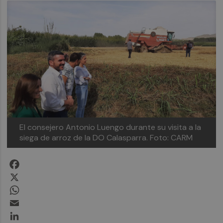
El consejero Antonio Luengo durante su visita a la
siega de arroz de la DO Calasparra. Foto: CARM
Facebook
X
WhatsApp
Email
LinkedIn