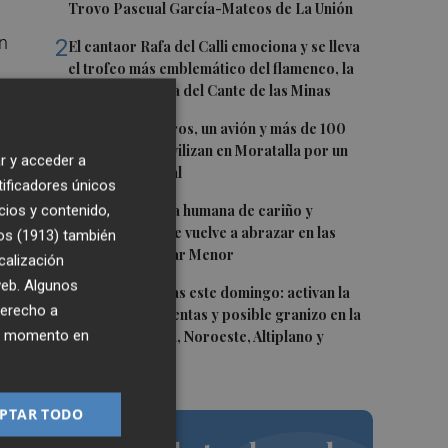
Trovo Pascual García-Mateos de La Unión
en
2
El cantaor Rafa del Calli emociona y se lleva
el trofeo más emblemático del flamenco, la
Lámpara Minera del Cante de las Minas
3
Ocho helicópteros, un avión y más de 100
brigadas se movilizan en Moratalla por un
r y acceder a
incendio forestal
ra
tificadores únicos
4
Una gran cadena humana de cariño y
cios y contenido,
reivindicación se vuelve a abrazar en las
os (1913)
también
playas por el Mar Menor
calización
”,
 web. Algunos
5
Vuelven las lluvias este domingo: activan la
derecho a
alerta por tormentas y posible granizo en la
n
ier momento en
Vega del Segura, Noroeste, Altiplano y
Guadalentín
PTAR TODO
en