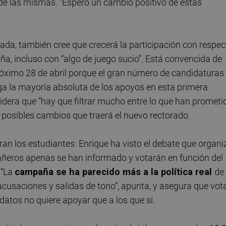
de las mismas. “Espero un cambio positivo de estas
iada, también cree que crecerá la participación con respec
aña, incluso con “algo de juego sucio”. Está convencida de
róximo 28 de abril porque el gran número de candidaturas
nga la mayoría absoluta de los apoyos en esta primera
idera que “hay que filtrar mucho entre lo que han prometi
s posibles cambios que traerá el nuevo rectorado.
an los estudiantes: Enrique ha visto el debate que organi
ñeros apenas se han informado y votarán en función del
 “La
campaña se ha parecido más a la política real
de 
acusaciones y salidas de tono”, apunta, y asegura que vot
datos no quiere apoyar que a los que sí.