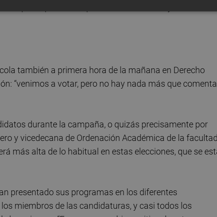
o del peso que tiene el personal de servicios y
n cola también a primera hora de la mañana en Derecho
ón: “venimos a votar, pero no hay nada más que comentar
ndidatos durante la campaña, o quizás precisamente por
iero y vicedecana de Ordenación Académica de la facultad
será más alta de lo habitual en estas elecciones, que se es
han presentado sus programas en los diferentes
los miembros de las candidaturas, y casi todos los