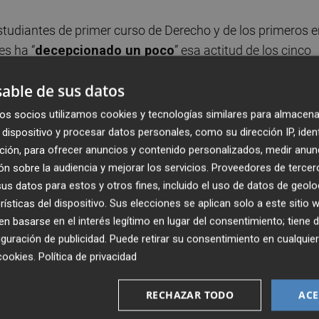
estudiantes de primer curso de Derecho y de los primeros 
es ha “
decepcionado un poco
” esa actitud de los cinco
, Guillermo Díaz, Alfonsa García y Alicia Rubio
.
able de sus datos
ue profesores afines a algunas de las candidaturas
os socios utilizamos cookies y tecnologías similares para almacena
o
durante las clases, o de que incluso les dirigieron a la ho
dispositivo y procesar datos personales, como su dirección IP, iden
ción, para ofrecer anuncios y contenido personalizados, medir anun
n sobre la audiencia y mejorar los servicios.
Proveedores de tercer
s datos para estos y otros fines, incluido el uso de datos de geolo
ue algunos docentes le “animaron a votar sin dar nombres
rísticas del dispositivo. Sus elecciones se aplican solo a este sitio
 presentadas. Ellos no han leído los cinco programas
 basarse en el interés legítimo en lugar del consentimiento; tiene 
se han decidido a ejercer su derecho a voto, aunque cree
guración de publicidad
. Puede retirar su consentimiento en cualqu
mo” de acudir a las urnas.
cookies
.
Política de privacidad
censo, 26.000 personas de un total de 32.000, su peso en
RECHAZAR TODO
ACE
 el profesorado en sus diferentes categorías suma el 55% 