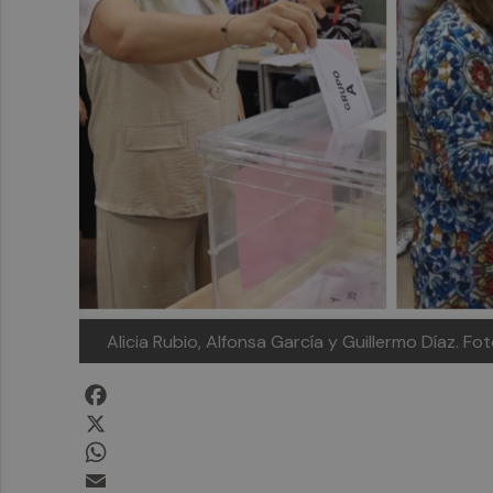
Alicia Rubio, Alfonsa García y Guillermo Díaz.
Fot
Facebook
X
WhatsApp
Email