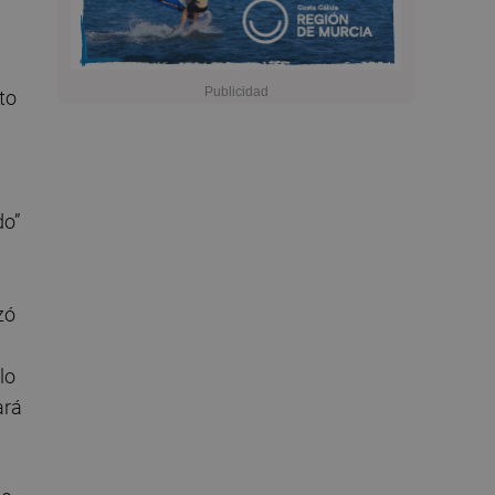
to
do”
zó
lo
ará