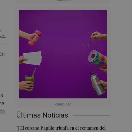
0
5:11
án
as
na
do
Últimas Noticias
e
1
El cubano Papillo triunfa en el certamen del