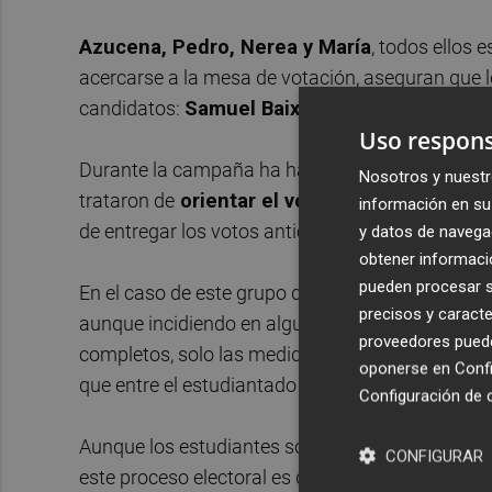
Azucena, Pedro, Nerea y María
, todos ellos 
acercarse a la mesa de votación, aseguran que l
candidatos:
Samuel Baixauli, Senena Corbalán
Uso respons
Durante la campaña ha habido acusaciones de q
Nosotros y nuestr
trataron de
orientar el voto del estudiantad
información en su 
de entregar los votos anticipados.
y datos de navega
obtener informació
pueden procesar su
En el caso de este grupo de amigos, reconocen q
precisos y caracte
aunque incidiendo en algunas de las propuestas
proveedores pueden
completos, solo las medidas más destacadas, y 
oponerse en
Confi
que entre el estudiantado “no hay demasiado áni
Configuración de 
Aunque los estudiantes son la gran mayoría del 
CONFIGURAR
este proceso electoral es del 27%, mientras que