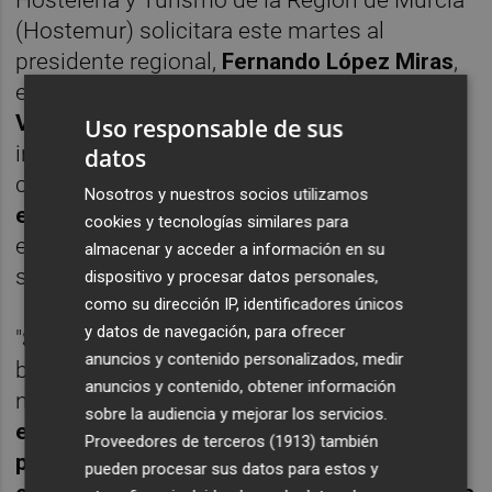
Hostelería y Turismo de la Región de Murcia
(Hostemur) solicitara este martes al
presidente regional,
Fernando López Miras
,
el cese del consejero de Salud,
Manuel
Villegas
, y de su equipo de expertos por su
Uso responsable de sus
incapacidad para frenar la pandemia,
datos
con
medidas que no solo no han paralizado
Nosotros y nuestros socios utilizamos
el crecimiento de los positivos
, sino que
cookies y tecnologías similares para
están dañando irreparablemente el tejido
almacenar y acceder a información en su
socio-económico.
dispositivo y procesar datos personales,
como su dirección IP, identificadores únicos
y datos de navegación, para ofrecer
"Si hay que sacrificar nuestro sector por el
anuncios y contenido personalizados, medir
bien de toda la sociedad se hace. Aunque
anuncios y contenido, obtener información
nos duela y nos hunda, se hace,
pero
sobre la audiencia y mejorar los servicios.
estamos viendo que ésa no es la solución
Proveedores de terceros (1913)
también
porque desde que el 21 de julio se cerró el
pueden procesar sus datos para estos y