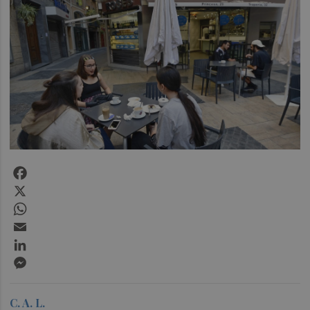
Facebook
X
WhatsApp
Email
LinkedIn
Messenger
C. A. L.