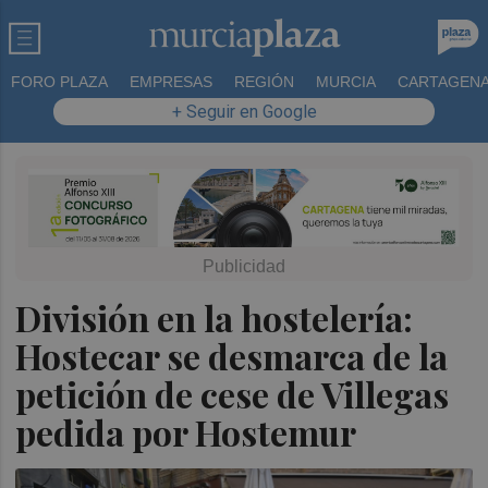
FORO PLAZA
EMPRESAS
REGIÓN
MURCIA
CARTAGEN
+ Seguir en Google
División en la hostelería:
Hostecar se desmarca de la
petición de cese de Villegas
pedida por Hostemur