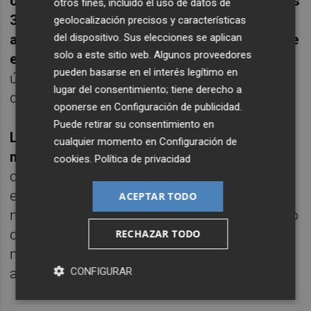
ocio nocturno murciano se ha pasado de los
otros fines, incluido el uso de datos de
3.570 casos acumulados y 158 casos
geolocalización precisos y características
del dispositivo. Sus elecciones se aplican
activos a los 6.610 y 2.229 respectivamente
solo a este sitio web. Algunos proveedores
el 24 de agosto
, cuando se anunciaron las
pueden basarse en el interés legítimo en
últimas restricciones", señala el presidente
lugar del consentimiento; tiene derecho a
de Hostemur,
Jesús Jiménez.
oponerse en
Configuración de publicidad
.
Puede retirar su consentimiento en
La patronal crítica la improvisación de las
cualquier momento en
Configuración de
medidas
–"muchas de ellas sin base
cookies
.
Política de privacidad
científica"- y la falta de apoyo legislativo y
económico que respalden a un sector al que
ACEPTAR TODO
no están dejando trabajar. "Durante el estado
de alarma decidía el Gobierno central y hubo
RECHAZAR TODO
medidas, como los ERTE, que algo
CONFIGURAR
ayudaron.