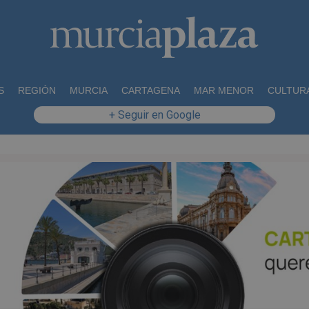
S
REGIÓN
MURCIA
CARTAGENA
MAR MENOR
CULTUR
+ Seguir en Google