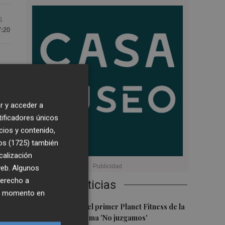
6
7:20
r y acceder a
tificadores únicos
cios y contenido,
os (1725)
también
calización
 web. Algunos
derecho a
Últimas Noticias
ier momento en
1
Abre en Murcia el primer Planet Fitness de la
Región con su lema 'No juzgamos'