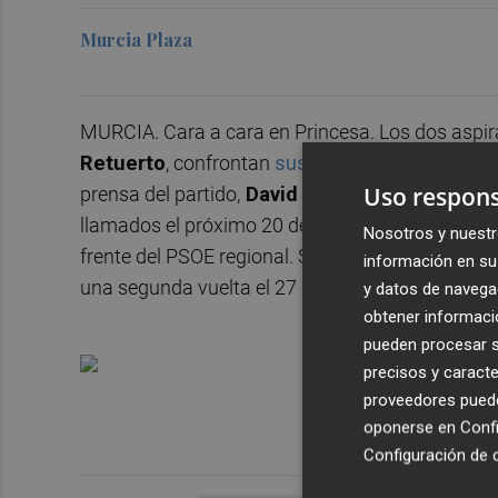
Murcia Plaza
MURCIA. Cara a cara en Princesa. Los dos aspir
Retuerto
, confrontan
sus ideas este martes e
Uso respons
prensa del partido,
David Cano
, y se puede segu
llamados el próximo 20 de noviembre a las urnas
Nosotros y nuestr
frente del PSOE regional. Si ninguno de los dos
información en su 
una segunda vuelta el 27 de noviembre.
y datos de navega
obtener informació
pueden procesar su
precisos y caracte
proveedores pueden
oponerse en
Confi
Configuración de 