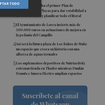
PTAR TODO
2
Cartagena impulsa el primer Plan de
Ordenación de Playas para dar estabilidad a
las concesiones y planificar todo el litoral
3
El Ayuntamiento de Lorca invierte más de
300.000 euros en actuaciones de mejora en
la pedanía del Campillo
4
Así será la futura plaza de Los Baños de Mula:
un espacio que evoca su historia con una
alberca de aguas termales
5
Los suplementos deportivos de Nutriactivity
estrenan tienda en Thader mientras Dunkin
Donuts e Innova Electro amplían espacios
Suscríbete al canal
de Whatsapp