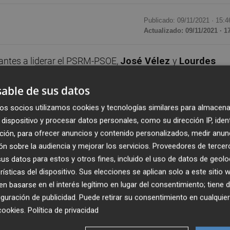
Publicado: 09/11/2021 ·
15:4
Actualizado: 09/11/2021 · 1
antes a liderar el PSRM-PSOE,
José Vélez
y
Lourdes
n un debate
. El cara a cara será moderado por el jefe de
able de sus datos
ir a través de
streaming
. Más de 5.000 militantes están
 para decidir quién es el sucesor de
Diego Conesa
al
os socios utilizamos cookies y tecnologías similares para almacena
 candidatos logra más del 50% de los votos, se convocará
dispositivo y procesar datos personales, como su dirección IP, iden
ción, para ofrecer anuncios y contenido personalizados, medir anun
n sobre la audiencia y mejorar los servicios.
Proveedores de tercer
s datos para estos y otros fines, incluido el uso de datos de geolo
rísticas del dispositivo. Sus elecciones se aplican solo a este sitio
 basarse en el interés legítimo en lugar del consentimiento; tiene 
guración de publicidad
. Puede retirar su consentimiento en cualqu
cookies
.
Política de privacidad