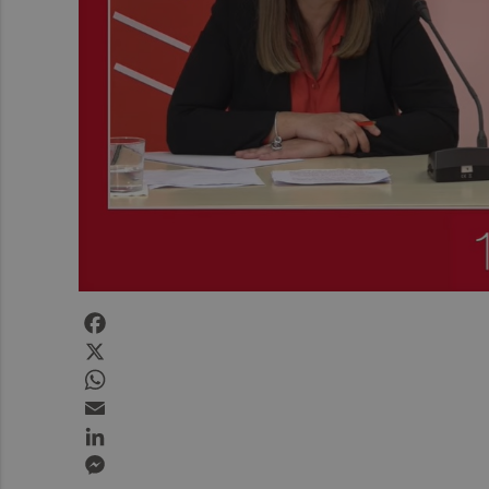
Facebook
X
WhatsApp
Email
LinkedIn
Messenger