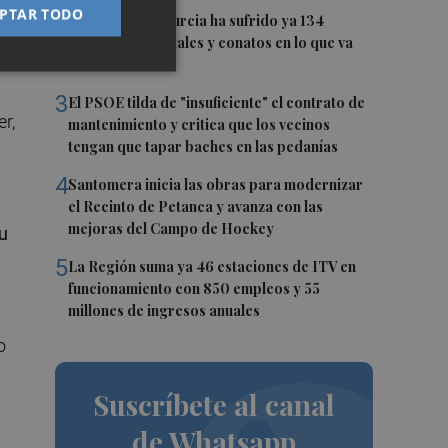
PTAR TODO
2
La Región de Murcia ha sufrido ya 134
incendios forestales y conatos en lo que va
de verano
3
El PSOE tilda de "insuficiente" el contrato de
r,
mantenimiento y critica que los vecinos
tengan que tapar baches en las pedanías
4
Santomera inicia las obras para modernizar
el Recinto de Petanca y avanza con las
mejoras del Campo de Hockey
u
5
La Región suma ya 46 estaciones de ITV en
funcionamiento con 850 empleos y 55
millones de ingresos anuales
o
Suscríbete al canal
de Whatsapp