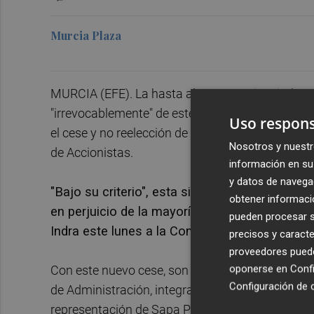
Murcia Plaza
MURCIA (EFE). La hasta ahora consejera indepe
"irrevocablemente" de este cargo en el Consejo 
Uso respons
el cese y no reelección de cinco vocales de este
Nosotros y nuestr
de Accionistas.
información en su 
y datos de navega
"Bajo su criterio", esta situación supone "reb
obtener informació
en perjuicio de la mayoría de accionistas no
pueden procesar su
Indra este lunes a la Comisión Nacional del
precisos y caracte
proveedores pueden
oponerse en
Confi
Con este nuevo cese, son casi ya la mitad de lo
Configuración de 
de Administración, integrado por 13 miembros 
representación de Sapa Placencia, una compañí