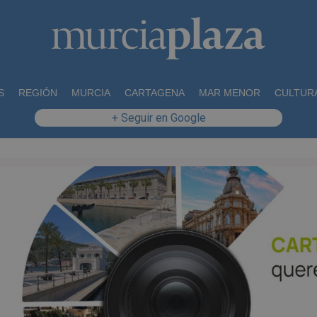
S
REGIÓN
MURCIA
CARTAGENA
MAR MENOR
CULTUR
+ Seguir en Google