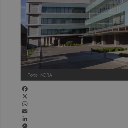
Foto: INDRA
Facebook
X
WhatsApp
Email
LinkedIn
Messenger