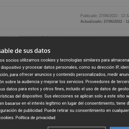
Publicado: 27/06/2022 ·
12:3
Actualizado: 27/06/2022 · 1
ndiente de Indra,
Silvia Iranzo
, ha dimitido
de Administración de la tecnológica por su "desacuerdo" c
able de sus datos
 órgano de Gobierno, acordado el pasado jueves por la Jun
os socios utilizamos cookies y tecnologías similares para almacena
dispositivo y procesar datos personales, como su dirección IP, iden
ción, para ofrecer anuncios y contenido personalizados, medir anun
ajar el estándar de gobierno corporativo de la compañía
n sobre la audiencia y mejorar los servicios.
Proveedores de tercer
 representados en el Consejo", según ha comunicado
s datos para estos y otros fines, incluido el uso de datos de geolo
 Mercado de Valores (CNMV).
rísticas del dispositivo. Sus elecciones se aplican solo a este sitio
 basarse en el interés legítimo en lugar del consentimiento; tiene 
guración de publicidad
. Puede retirar su consentimiento en cualqu
s consejeros de Indra que han dejado su cargo en el Conse
cookies
.
Política de privacidad
hasta el pasado jueves, cuando se añadió un número 14 e
a que entró hace unos meses en Indra y una de las