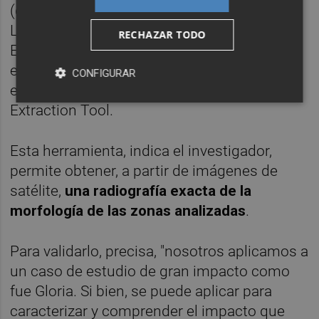
(de la Agencia Espacial Europea, ESA) y
Landsat 8 (del Servicio geológico de los
RECHAZAR TODO
Estados Unidos, USGS y de la NASA),
empleando la herramienta SAET -acrónimo
CONFIGURAR
en inglés de Shoreline Analysis and
Extraction Tool.
Esta herramienta, indica el investigador,
permite obtener, a partir de imágenes de
satélite,
una radiografía exacta de la
morfología de las zonas analizadas
.
Para validarlo, precisa, "nosotros aplicamos a
un caso de estudio de gran impacto como
fue Gloria. Si bien, se puede aplicar para
caracterizar y comprender el impacto que