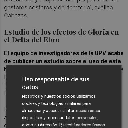
gestores costeros y del territorio", explica
Cabezas.
Estudio de los efectos de Gloria en
el Delta del Ebro
El equipo de investigadores de la UPV
acaba
de publicar un estudio sobre el uso de esta
herramienta
, en el que analizaron con detalle
los efectos que en enero de 2020 produjo el
Uso responsable de sus
temporal Gloria en las playas del Delta del
datos
Ebro.
Nosotros y nuestros socios utilizamos
cookies y tecnologías similares para
Este episodio causó importantes
almacenar y acceder a información en su
alteraciones morfológicas sobre toda la
dispositivo y procesar datos personales,
costa mediterránea, modificando las playas,
como su dirección IP, identificadores únicos