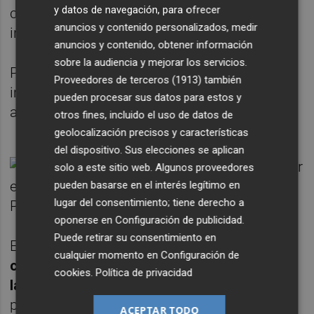
y datos de navegación, para ofrecer
cordones dunares y causando daños a
anuncios y contenido personalizados, medir
infraestructuras humanas.
anuncios y contenido, obtener información
sobre la audiencia y mejorar los servicios.
Por lo que se refiere al Delta del Ebro, el
Proveedores de terceros (1913)
también
impacto a nivel ecológico y sobre la
pueden procesar sus datos para estos y
agricultura del delta también fue reseñable.
otros fines, incluido el uso de datos de
geolocalización precisos y características
del dispositivo. Sus elecciones se aplican
solo a este sitio web. Algunos proveedores
pueden basarse en el interés legítimo en
lugar del consentimiento; tiene derecho a
oponerse en
Configuración de publicidad
.
Puede retirar su consentimiento en
En su estudio,
los investigadores de la UPV
cualquier momento en
Configuración de
caracterizaron los cambios de posición de
cookies
.
Política de privacidad
la línea de costa de forma automática
a
partir de las imágenes de satélite Sentinel-2
ACEPTAR TODO