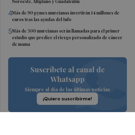
Noroeste, Altiplano y Guadalentín
4
Más de 90 pymes murcianas invertirán 14 millones de
euros tras las ayudas del Info
5
Más de 300 murcianas serán llamadas para el primer
estudio que predice el riesgo personalizado de cáncer
de mama
Suscríbete al canal de
Whatsapp
Siempre al día de las últimas noticias
¡Quiero suscribirme!