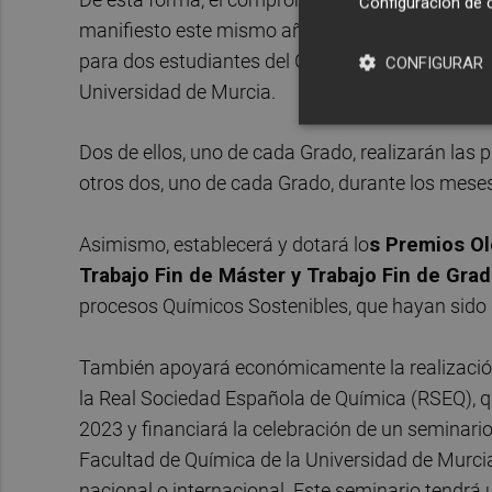
Configuración de 
manifiesto este mismo año con la
remuneració
para dos estudiantes del Grado en Química y otr
CONFIGURAR
Universidad de Murcia.
Dos de ellos, uno de cada Grado, realizarán las 
otros dos, uno de cada Grado, durante los mese
Asimismo, establecerá y dotará lo
s Premios Ol
Trabajo Fin de Máster y Trabajo Fin de Gra
procesos Químicos Sostenibles, que hayan sido
También apoyará económicamente la realizació
la Real Sociedad Española de Química (RSEQ), q
2023 y financiará la celebración de un seminari
Facultad de Química de la Universidad de Murcia,
nacional o internacional. Este seminario tendrá