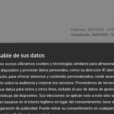
Publicado: 16/07/2023 ·
16:0
Actualizado: 16/07/2023 · 1
y la empresa
Derivados Químicos
(Olon) han suscrito un
able de sus datos
ímica Sostenible
que pretende desarrollar acciones que
os socios utilizamos cookies y tecnologías similares para almacena
rocesos químicos y energéticos verdes y sostenibles, seg
dispositivo y procesar datos personales, como su dirección IP, iden
ción, para ofrecer anuncios y contenido personalizados, medir anun
n sobre la audiencia y mejorar los servicios.
Proveedores de tercer
er e incentivar
acciones formativas y de divulgación
s datos para estos y otros fines, incluido el uso de datos de geolo
tigadores,
así como para premiar el talento joven y la
rísticas del dispositivo. Sus elecciones se aplican solo a este sitio
bito de la Química Sostenible.
 basarse en el interés legítimo en lugar del consentimiento; tiene 
guración de publicidad
. Puede retirar su consentimiento en cualqu
mpresa a través de esta Cátedra se va a poner de