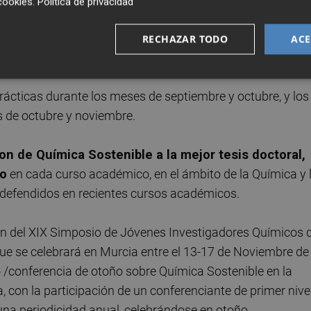
cookies
.
Política de privacidad
n de prácticas en la empresa Derivados Químicos
os dos estudiantes del Grado en Ingeniería Química de la
RECHAZAR TODO
ACE
prácticas durante los meses de septiembre y octubre, y los
s de octubre y noviembre.
on de Química Sostenible a la mejor tesis doctoral,
do
en cada curso académico, en el ámbito de la Química y 
 defendidos en recientes cursos académicos.
n del XIX Simposio de Jóvenes Investigadores Químicos 
ue se celebrará en Murcia entre el 13-17 de Noviembre de
o /conferencia de otoño sobre Química Sostenible en la
 con la participación de un conferenciante de primer nive
 una periodicidad anual, celebrándose en otoño.