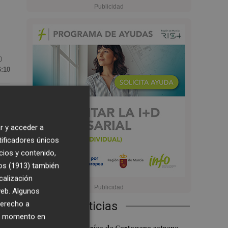
0
6:10
r y acceder a
ún
tificadores únicos
cios y contenido,
os (1913)
también
calización
 web. Algunos
Últimas Noticias
derecho a
ier momento en