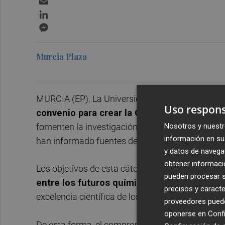
LinkedIn
Messenger
Murcia Plaza
MURCIA (EP). La Universidad de Murcia (UMU) 
Uso respons
convenio para crear la Cátedra Olon de Qu
Nosotros y nuestr
fomenten la investigación y divulgación sobre p
información en su 
han informado fuentes de la empresa.
y datos de navega
obtener informació
Los objetivos de esta cátedra son los de promov
pueden procesar su
entre los futuros químicos y jóvenes inves
precisos y caracte
excelencia científica de los estudiantes en el ám
proveedores pueden
oponerse en
Confi
De esta forma, el compromiso adquirido por la e