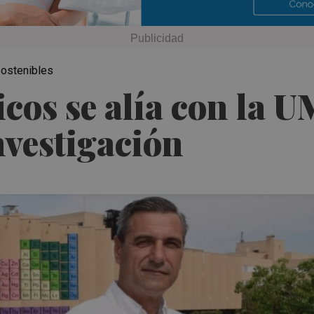
sostenibles
os se alía con la U
nvestigación