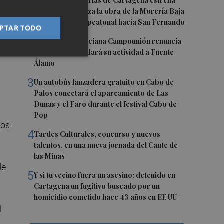
1
La calle Cantarerías de Cartagena estrena
pavimento: avanza la obra de la Morería Baja
como nuevo eje peatonal hacia San Fernando
PTAR TODO
2
La empresa murciana Campounión renuncia
al limón y trasladará su actividad a Fuente
Álamo
3
Un autobús lanzadera gratuito en Cabo de
Palos conectará el aparcamiento de Las
Dunas y el Faro durante el festival Cabo de
Pop
los
4
Tardes Culturales, concurso y nuevos
talentos, en una nueva jornada del Cante de
las Minas
de
5
Y si tu vecino fuera un asesino: detenido en
Cartagena un fugitivo buscado por un
homicidio cometido hace 43 años en EE UU
l