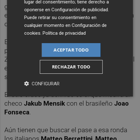
lugar del consentimiento; tiene derecho a
germano en Roland Garros hace dos años; y
oponerse en
Configuración de publicidad
.
el estadounidense
Taylor Fritz
en el US Open
Puede retirar su consentimiento en
de 2024, pisaron la final de un major.
cualquier momento en
Configuración de
cookies
.
Política de privacidad
En este Roland Garros el principal favorito
ACEPTAR TODO
para llevarse la Copa de los Mosqueteros es
Zverev, quien se medirá en cuartos de final al
RECHAZAR TODO
español
Rafa Jódar
, una de las grandes
sensaciones del torneo.
CONFIGURAR
El otro cruce ya definido es el que medirá al
checo
Jakub Mensik
con el brasileño
Joao
Fonseca
.
Aún tienen que buscar el pase a esa ronda
los italianos
Matteo Berrettini
,
Matteo