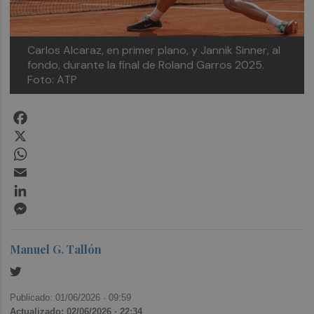
Carlos Alcaraz, en primer plano, y Jannik Sinner, al
fondo, durante la final de Roland Garros 2025.
Foto: ATP
Facebook
X
WhatsApp
Email
LinkedIn
Messenger
Manuel G. Tallón
Publicado: 01/06/2026 ·
09:59
Actualizado: 02/06/2026 · 22:34