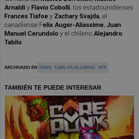
Arnaldi
y
Flavio Cobolli
, los estadounidenses
Frances Tiafoe
y
Zachary Svajda
, el
canadiense F
elix
Auger-Aliassime
,
Juan
Manuel Cerundolo
y el chileno
Alejandro
Tabilo
.
ARCHIVADO EN
TENIS
CARLOS ALCARAZ
ATP
TAMBIÉN TE PUEDE INTERESAR