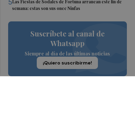
5
Las Fiestas de Sodales de Fortuna arrancan este fin de
semana: estas son sus once Ninfas
Suscríbete al canal de
Whatsapp
Siempre al día de las últimas noticias
¡Quiero suscribirme!