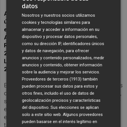
datos
Alcaraz y Sinner se repartieron los nueve
Nosotros y nuestros socios utilizamos
últimos major pues el de El Palmar venció
cookies y tecnologías similares para
en el Abierto de Australia 2026, en el
almacenar y acceder a información en su
dispositivo y procesar datos personales,
Abierto de Estados Unidos 2025 y en
como su dirección IP, identificadores únicos
Roland Garros 2024 y 2025 y en Wimbledon
y datos de navegación, para ofrecer
2024 y el de San Cándido se impuso en
anuncios y contenido personalizados, medir
Londres en 2025, en Melbourne en 2024 y
anuncios y contenido, obtener información
2025 y en Nueva York en 2024
.
sobre la audiencia y mejorar los servicios.
Proveedores de terceros (1913)
también
Es más, en todas esas finales, además de los
pueden procesar sus datos para estos y
dos grandes dominadores del tenis mundial,
otros fines, incluido el uso de datos de
geolocalización precisos y características
sólo Djokovic, el alemán
Alexander Zverev
y
del dispositivo. Sus elecciones se aplican
el ruso
Daniil Medvedev
, en las tres últimas
solo a este sitio web. Algunos proveedores
ediciones del Australian Open; el balcánico
pueden basarse en el interés legítimo en
también en Wimbledon hace dos años; el