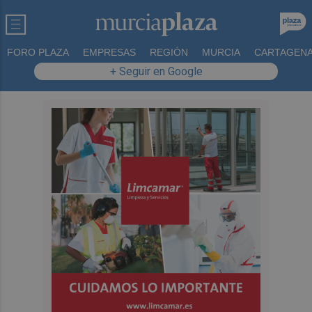
FORO PLAZA
EMPRESAS
REGIÓN
MURCIA
CARTAGEN
+ Seguir en Google