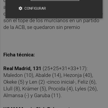
dejó en
124-120
. A los visitantes se les
acabó la gasolina y el 131-123 fue un gran
CONFIGURAR
castigo a sus méritos. Esos 123 puntos, que
son el tope de los murcianos en un partido
de la ACB, se quedaron sin premio
Ficha técnica:
Real Madrid, 131
(25+25+31+33+17):
Maledon (10), Abalde (14), Hezonja (40),
Okeke (5) y Len (2) -cinco inicial-, Feliz (6),
Llull (8), Krämer (5), Procida (4), Lyles (26),
Almansa (-) y Garuba (11).