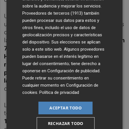
sobre la audiencia y mejorar los servicios.
Proveedores de terceros (1913)
también
Un triple del croata supuso el 110-111 con
pueden procesar sus datos para estos y
un minuto por jugarse. Luego hubo encestes
otros fines, incluido el uso de datos de
de Martin y de Garuba y un tiro libre de dos
geolocalización precisos y características
lanzados por parte de DeJulius.
112-114 con
del dispositivo. Sus elecciones se aplican
7.8 segundos por delante y balón blanco.
solo a este sitio web. Algunos proveedores
Hezonja, cómo no, lo cogió y anotó
pueden basarse en el interés legítimo en
recibiendo falta. Falló el tiro libre y hubo
lugar del consentimiento; tiene derecho a
oponerse en
Configuración de publicidad
.
prórroga porque el tiro desde el centro de
Puede retirar su consentimiento en
la cancha de DeJulius no entró
. Estuvo
cualquier momento en
Configuración de
cerca.
cookies
.
Política de privacidad
Los cinco minutos extras mantuvieron la
ACEPTAR TODO
tensión y se registraron
empates a 117 y a
119
pero Hezonja no aflojó y un 2+1 suyo lo
RECHAZAR TODO