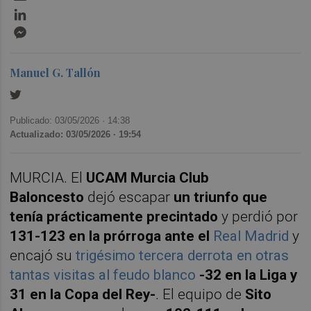
LinkedIn
Messenger
Manuel G. Tallón
Publicado: 03/05/2026 ·
14:38
Actualizado: 03/05/2026 · 19:54
MURCIA. El
UCAM Murcia Club
Baloncesto
dejó escapar
un triunfo que
tenía prácticamente precintado
y perdió por
131-123 en la prórroga ante el
Real Madrid
y
encajó su
trigésimo tercera derrota en otras
tantas visitas al feudo blanco
-32 en la Liga y
31 en la Copa del Rey-
. El equipo de
Sito