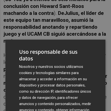
conclusión con Howard Sant-Roos
machando a la contra
).
DeJulius, el líder de
este equipo tan maravilloso, asumió la
responsabilidad anotando y repartiendo
juego y el UCAM CB siguió acercándose a la
meta
.
Uso responsable de sus
Hezonja y Alberto Abalde, a base de triples, y
datos
los
tiros libres fallados por Cacok -firmó un
Nosotros y nuestros socios utilizamos
paupérrimo 2/11-
dejaron el choque mucho
cookies y tecnologías similares para
más apretado (
101-104
).
Volvió a reaccionar
almacenar y acceder a información en su
muy bien el equipo visitante y, con un 1-7, lo
dispositivo y procesar datos personales,
dejó casi cerrado... sólo casi (102-111).
Los
como su dirección IP, identificadores únicos
dos minutos finales fueron para complicarse
y datos de navegación, para ofrecer
de nuevo la vida. Demasiado por fallar tiros
anuncios y contenido personalizados, medir
cercanos.
anuncios y contenido, obtener información