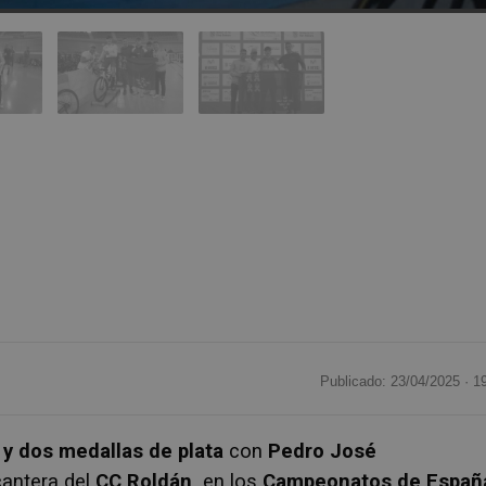
Publicado: 23/04/2025 ·
1
o y dos medallas de plata
con
Pedro José
antera del
CC Roldán,
en los
Campeonatos de Españ