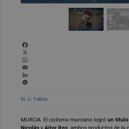
Facebook
X
WhatsApp
Email
LinkedIn
Messenger
M. G. Tallón
MURCIA. El ciclismo murciano logró
un títul
Nicolás
y
Aitor Ros,
ambos productos de la c