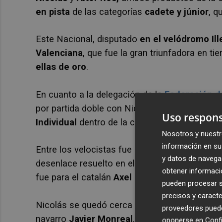
en pista
de las categorías
cadete y júnior
, q
Este Nacional, disputado
en el velódromo Ill
Valenciana
, que fue la gran triunfadora en t
ellas de oro
.
En cuanto a la delegación de la
Federación d
por partida doble con
Nicolás, quien se proc
Uso respons
Individual
dentro de la categoría
júnior masc
Nosotros y nuestr
información en su 
Entre los velocistas fue el mejor superando en
y datos de navega
desenlace resuelto en el desempate. De ese mo
obtener informació
fue para el catalán
Axel Moreno
al vencer al
pueden procesar su
precisos y caracte
Nicolás se quedó cerca de otro título en la p
proveedores pueden
navarro
Javier Monreal
. Pepe Arques cerró el
oponerse en
Confi