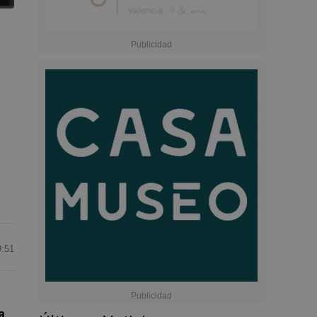
9:51
a