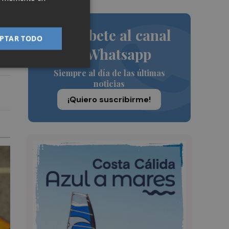
Suscríbete al canal
PTAR TODO
de Whatsapp
o.
Siempre al día de las últimas
noticias
¡Quiero suscribirme!