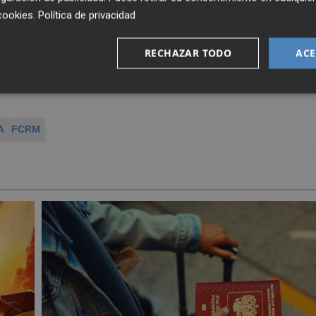
cookies
.
Política de privacidad
la categoría cadete masculina
Ros obtuvo la medalla
RECHAZAR TODO
ACE
el balear
Toni Bordoy
, quien ganó el metal dorado.
e clasificó el asturiano
Hugo Delmiro
, tercer clasificad
A
FCRM