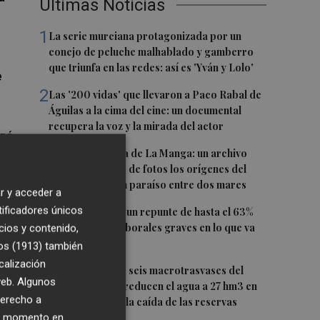
Últimas Noticias
1
La serie murciana protagonizada por un
conejo de peluche malhablado y gamberro
que triunfa en las redes: así es 'Yván y Lolo'
e
2
Las '200 vidas' que llevaron a Paco Rabal de
Águilas a la cima del cine: un documental
recupera la voz y la mirada del actor
egó
3
Memoria gráfica de La Manga: un archivo
ilustra con miles de fotos los orígenes del
urbanismo en un paraíso entre dos mares
r y acceder a
4
tificadores únicos
La Región sufre un repunte de hasta el 63%
lar
en accidentes laborales graves en lo que va
cios y contenido,
a
de año
os (1913)
también
calización
5
Fin a la racha de seis macrotrasvases del
 web. Algunos
Tajo al Segura: reducen el agua a 27 hm3 en
derecho a
septiembre por la caída de las reservas
ier momento en