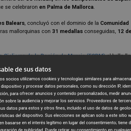
ue se celebraron
en Palma de Mallorca
.
es Balears
, concluyó con el dominio de la
Comunidad
ierras mallorquinas con
31 medallas
conseguidas,
12 d
e Ciclismo de la Región de Murcia (FCRM)
el brillo ll
lamó
campeón en la prueba de velocidad
able de sus datos
ulina
y, además, fue
subcampeón en la de keirin
.
os socios utilizamos cookies y tecnologías similares para almacena
dispositivo y procesar datos personales, como su dirección IP, iden
 la final al valenciano
Pepe Arques
tras un espectacu
ción, para ofrecer anuncios y contenido personalizados, medir anun
do se hizo con el maillot rojigualdo y la tercera plaz
n sobre la audiencia y mejorar los servicios.
Proveedores de tercer
 valenciano
Francesc Llorca
.
s datos para estos y otros fines, incluido el uso de datos de geolo
rísticas del dispositivo. Sus elecciones se aplican solo a este sitio
rueba de keirin pero acabó cediendo ante el
 basarse en el interés legítimo en lugar del consentimiento; tiene 
 podio.
guración de publicidad
. Puede retirar su consentimiento en cualqu