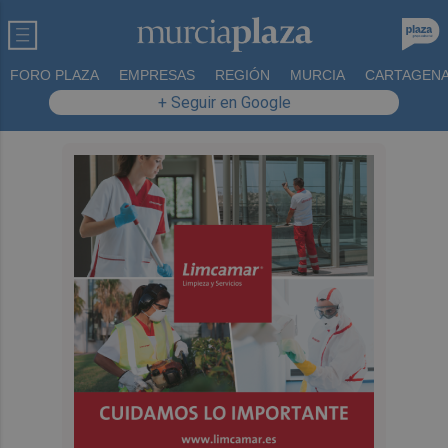
FORO PLAZA
EMPRESAS
REGIÓN
MURCIA
CARTAGEN
+ Seguir en Google