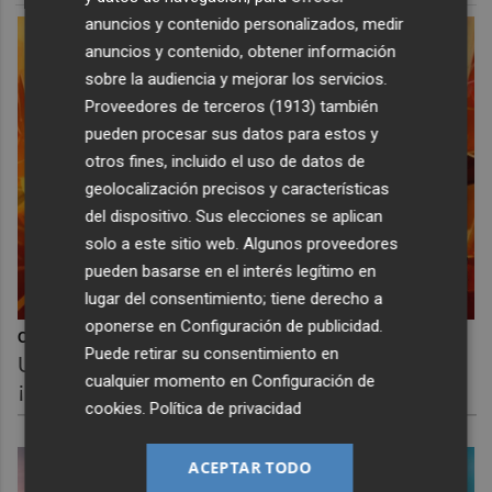
anuncios y contenido personalizados, medir
anuncios y contenido, obtener información
sobre la audiencia y mejorar los servicios.
Proveedores de terceros (1913)
también
pueden procesar sus datos para estos y
otros fines, incluido el uso de datos de
geolocalización precisos y características
del dispositivo. Sus elecciones se aplican
solo a este sitio web. Algunos proveedores
pueden basarse en el interés legítimo en
lugar del consentimiento; tiene derecho a
oponerse en
Configuración de publicidad
.
Corepunk MMORPG
Puede retirar su consentimiento en
Un verdadero MMORPG de la vieja escuela
cualquier momento en
Configuración de
¡Cómo los de antes, pero mejor!
cookies
.
Política de privacidad
ACEPTAR TODO