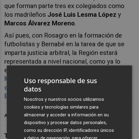
que forman parte tres ex colegiados como
los madrileños
José Luis Lesma López
y
Marcos Álvarez Moreno
.
Así pues, con Rosagro en la formación de
futbolistas y Bernabé en la tarea de que se
imparta justicia arbitral, la Región estará
representada a nivel nacional, como ya lo
estaba y lo sigue estando con
José Miguel
Monje Carrillo, presidente de la Murciana y
Uso responsable de sus
que está al frente del fútbol sala en la
datos
Española
.
Nosotros y nuestros socios utilizamos
cookies y tecnologías similares para
almacenar y acceder a información en su
ARCHIVADO EN
FÚTBOL
FFRM
RFEF
dispositivo y procesar datos personales,
como su dirección IP, identificadores únicos
TAMBIÉN TE PUEDE INTERESAR
y datos de navegación, para ofrecer