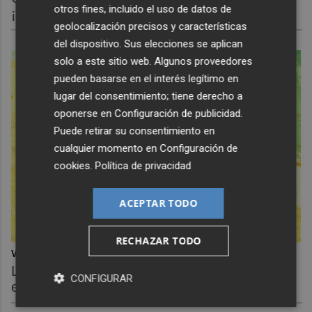
otros fines, incluido el uso de datos de
¡Cómo los de antes, pero mejor!
geolocalización precisos y características
del dispositivo. Sus elecciones se aplican
solo a este sitio web. Algunos proveedores
pueden basarse en el interés legítimo en
lugar del consentimiento; tiene derecho a
oponerse en
Configuración de publicidad
.
Puede retirar su consentimiento en
cualquier momento en
Configuración de
cookies
.
Política de privacidad
ACEPTAR TODO
RECHAZAR TODO
Viaja sin visado
Los pasaportes que más puertas abren ¿está
CONFIGURAR
el tuyo?