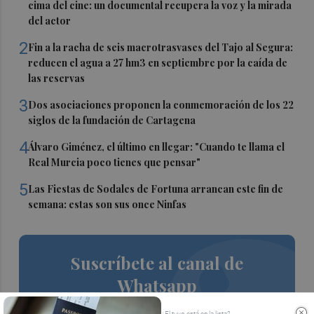
cima del cine: un documental recupera la voz y la mirada
del actor
2
Fin a la racha de seis macrotrasvases del Tajo al Segura:
reducen el agua a 27 hm3 en septiembre por la caída de
las reservas
3
Dos asociaciones proponen la conmemoración de los 22
siglos de la fundación de Cartagena
4
Álvaro Giménez, el último en llegar: "Cuando te llama el
Real Murcia poco tienes que pensar"
5
Las Fiestas de Sodales de Fortuna arrancan este fin de
semana: estas son sus once Ninfas
Suscríbete al canal de
Whatsapp
Siempre al día de las últimas noticias
¿El tuyo está en la lista?