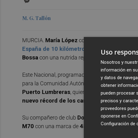
M. G. Tallón
MURCIA.
María López
consiguió el
título
entre 
España de 10 kilómetros en ruta
, que se cel
Uso respons
Bossa
con una nutrida representación de la
Fed
Nosotros y nuestr
información en su 
Este Nacional, programado para las categorías a
y datos de navega
para la Comunidad Autónoma siendo especialm
obtener informació
Puerto Lumbreras
, quien se proclamó campeo
pueden procesar su
nuevo récord de los campeonatos con un t
precisos y caracte
proveedores pueden
oponerse en
Confi
Su compañero de club
Domingo Pérez
añadió 
Configuración de 
M70
con una marca de
48 minutos y 40 seg