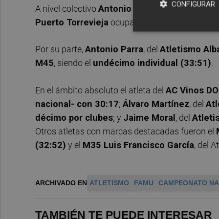
CONFIGURAR
A nivel colectivo
Antonio Martínez
subió a lo m
Puerto Torrevieja
ocupando el puesto
69 abso
Por su parte,
Antonio Parra
, del
Atletismo Alb
M45
, siendo el
undécimo individual (33:51)
.
En el ámbito absoluto el atleta del
AC Vinos DO
nacional- con 30:17
;
Álvaro Martínez
, del
Atl
décimo por clubes
; y
Jaime Moral
, del
Atlet
Otros atletas con marcas destacadas fueron el
(32:52)
y el
M35 Luis Francisco García
, del 
ARCHIVADO EN
ATLETISMO
FAMU
CAMPEONATO NA
TAMBIÉN TE PUEDE INTERESAR