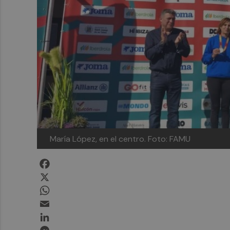
María López, en el centro.
Foto: FAMU
Facebook
X
WhatsApp
Email
LinkedIn
Messenger