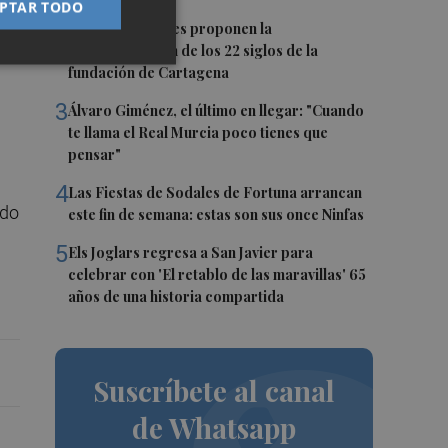
PTAR TODO
2
Dos asociaciones proponen la
conmemoración de los 22 siglos de la
fundación de Cartagena
3
Álvaro Giménez, el último en llegar: "Cuando
te llama el Real Murcia poco tienes que
pensar"
3
4
Las Fiestas de Sodales de Fortuna arrancan
ndo
este fin de semana: estas son sus once Ninfas
5
Els Joglars regresa a San Javier para
celebrar con 'El retablo de las maravillas' 65
años de una historia compartida
Suscríbete al canal
de Whatsapp