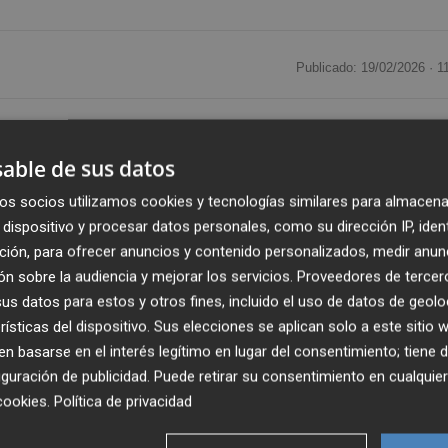
Publicado: 19/02/2026 ·
1
las atletas de
hasta 55 años
en el
Campeonato de
ebró en Ibiza en el marco de la prueba
10K
Ibiza-Platja d'
able de sus datos
eración de Atletismo de la Región de Murcia (FAMU
os socios utilizamos cookies y tecnologías similares para almacena
dispositivo y procesar datos personales, como su dirección IP, iden
bsoluta y máster, trajo medallas individuales y por clube
ción, para ofrecer anuncios y contenido personalizados, medir anun
ente destacada María López, del
CA Nogalte-Hogar
n sobre la audiencia y mejorar los servicios.
Proveedores de tercer
na nacional en la categoría F55 y estableciendo además 
s datos para estos y otros fines, incluido el uso de datos de geolo
iempo de 38 minutos y 44 segundos
.
rísticas del dispositivo. Sus elecciones se aplican solo a este sitio
 basarse en el interés legítimo en lugar del consentimiento; tiene 
guración de publicidad
. Puede retirar su consentimiento en cualqu
otra medalla a su extenso palmarés al conseguir el
bronc
cookies
.
Política de privacidad
undos
.