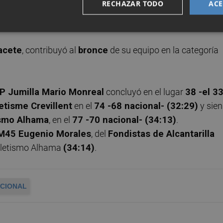
RECHAZAR TODO
ACE
ás alto del podio por clubes en el grupo
M40
con el
CA
luto -el 63 nacional- y el séptimo M40 (31:52)
.
acete
, contribuyó al
bronce
de su equipo en la categoría
P Jumilla Mario Monreal
concluyó en el lugar
38 -el 3
etisme Crevillent
en el
74 -68 nacional- (32:29)
y sie
ismo Alhama
, en el
77 -70 nacional- (34:13)
.
M45 Eugenio Morales
, del
Fondistas de Alcantarilla
Atletismo Alhama
(34:14)
.
CIONAL