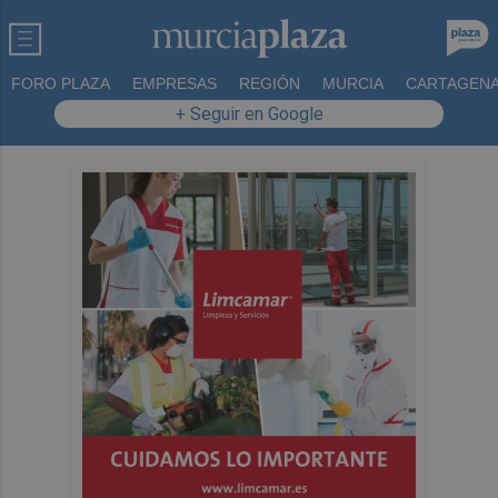
FORO PLAZA
EMPRESAS
REGIÓN
MURCIA
CARTAGEN
+ Seguir en Google