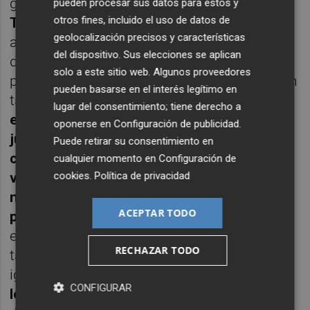
granas
se salvarán si ganan en
pueden procesar sus datos para estos y
otros fines, incluido el uso de datos de
Torremolinos
, mientras que un empate
geolocalización precisos y características
alargaría la agonía y la derrota aún más. Los
del dispositivo. Sus elecciones se aplican
de
Curro Torres
apenas tienen colchón al
solo a este sitio web. Algunos proveedores
perderlo por deméritos propios y les separan
pueden basarse en el interés legítimo en
tan sólo tres puntos del Nástic, que jugará
lugar del consentimiento; tiene derecho a
en casa frente al Europa -en ese choque
oponerse en
Configuración de publicidad
.
jugarán indirectamente tanto el Murcia
Puede retirar su consentimiento en
como el Cartagena-
para posteriormente
cualquier momento en
Configuración de
cookies
.
Política de privacidad
visitar al Hércules de Alicante, que es
noveno con 50 puntos y ya ni puede
ACEPTAR TODO
promocionar ni descender
. En caso de
empate final a puntos entre murcianos y
RECHAZAR TODO
tarraconenses el duelo particular está
igualado -el Murcia
se impuso por 3-2 como
CONFIGURAR
local y perdió por 2-1 como visitante
- y
la