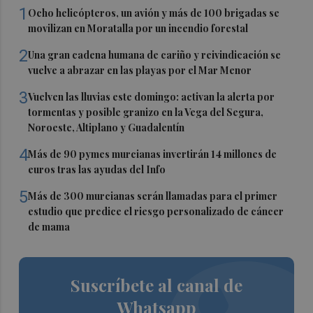
1
Ocho helicópteros, un avión y más de 100 brigadas se
movilizan en Moratalla por un incendio forestal
2
Una gran cadena humana de cariño y reivindicación se
vuelve a abrazar en las playas por el Mar Menor
3
Vuelven las lluvias este domingo: activan la alerta por
tormentas y posible granizo en la Vega del Segura,
Noroeste, Altiplano y Guadalentín
4
Más de 90 pymes murcianas invertirán 14 millones de
euros tras las ayudas del Info
5
Más de 300 murcianas serán llamadas para el primer
estudio que predice el riesgo personalizado de cáncer
de mama
Suscríbete al canal de
Whatsapp