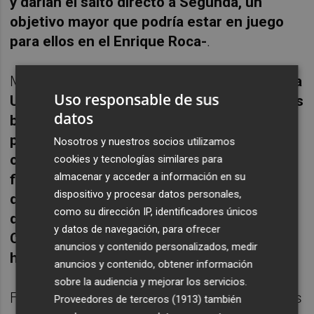
y darían el salto directo a Segunda, un
objetivo mayor que podría estar en juego
para ellos en el Enrique Roca-
.
Mientras, el cuadro blanquinegro
visitará a la
Uso responsable de sus
Unión Deportiva Ibiza en Can Misses con los
datos
baleares undécimos con 47 puntos, cuatro
por encima del descenso, y
Nosotros y nuestros socios utilizamos
cerrará recibiendo al Betis Deportivo con el
cookies y tecnologías similares para
almacenar y acceder a información en su
filial verdiblanco ocupando hoy puesto de
dispositivo y procesar datos personales,
descenso con 41 puntos y estando a cinco
como su dirección IP, identificadores únicos
de la salvación, por lo que llegarán al
y datos de navegación, para ofrecer
Cartagonova apurando sus opciones o ya
anuncios y contenido personalizados, medir
habiendo bajado
.
anuncios y contenido, obtener información
sobre la audiencia y mejorar los servicios.
Focalizados en lo de dentro de cinco días los
Proveedores de terceros (1913)
también