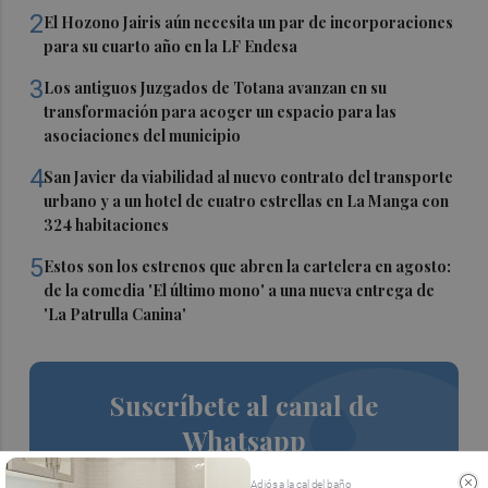
2
El Hozono Jairis aún necesita un par de incorporaciones
para su cuarto año en la LF Endesa
3
Los antiguos Juzgados de Totana avanzan en su
transformación para acoger un espacio para las
asociaciones del municipio
4
San Javier da viabilidad al nuevo contrato del transporte
urbano y a un hotel de cuatro estrellas en La Manga con
324 habitaciones
5
Estos son los estrenos que abren la cartelera en agosto:
de la comedia 'El último mono' a una nueva entrega de
'La Patrulla Canina'
Suscríbete al canal de
Whatsapp
Siempre al día de las últimas noticias
Adiós a la cal del baño