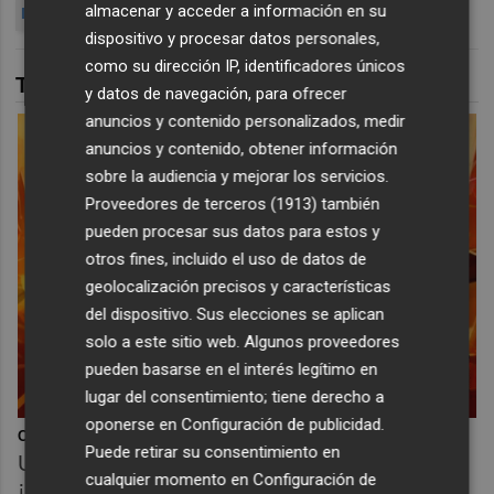
almacenar y acceder a información en su
DEPORTIVA MINERA
dispositivo y procesar datos personales,
como su dirección IP, identificadores únicos
TAMBIÉN TE PUEDE INTERESAR
y datos de navegación, para ofrecer
anuncios y contenido personalizados, medir
anuncios y contenido, obtener información
sobre la audiencia y mejorar los servicios.
Proveedores de terceros (1913)
también
pueden procesar sus datos para estos y
otros fines, incluido el uso de datos de
geolocalización precisos y características
del dispositivo. Sus elecciones se aplican
solo a este sitio web. Algunos proveedores
pueden basarse en el interés legítimo en
lugar del consentimiento; tiene derecho a
oponerse en
Configuración de publicidad
.
Corepunk MMORPG
Puede retirar su consentimiento en
Un verdadero MMORPG de la vieja escuela
cualquier momento en
Configuración de
¡Cómo los de antes, pero mejor!