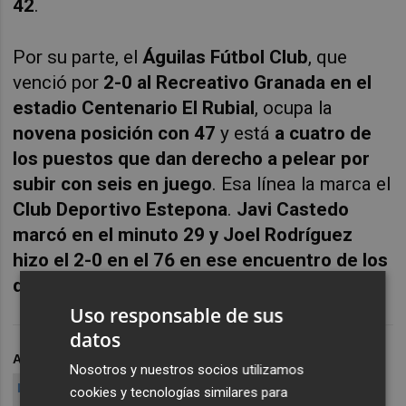
42
.
Por su parte, el
Águilas Fútbol Club
, que
venció por
2-0 al Recreativo Granada en el
estadio Centenario El Rubial
, ocupa la
novena posición con 47
y está
a cuatro de
los puestos que dan derecho a pelear por
subir con seis en juego
. Esa línea la marca el
Club Deportivo Estepona
.
Javi Castedo
marcó en el minuto 29 y Joel Rodríguez
hizo el 2-0 en el 76 en ese encuentro de los
de Fran Alcoy.
Uso responsable de sus
datos
ARCHIVADO EN
FÚTBOL
SEGUNDA RFEF
Nosotros y nuestros socios utilizamos
LA UNIÓN ATLÉTICO
UCAM MURCIA CF
AGUILAS FC
cookies y tecnologías similares para