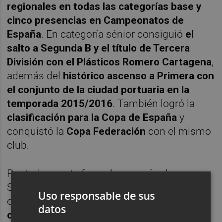
regionales en todas las categorías base y
cinco presencias en Campeonatos de
España
. En categoría sénior consiguió
el
salto a Segunda B y el título de Tercera
División con el Plásticos Romero Cartagena
,
además del
histórico ascenso a Primera con
el conjunto de la ciudad portuaria en la
temporada 2015/2016
. También logró la
clasificación para la Copa de España
y
conquistó la
Copa Federación
con el mismo
club.
Posteriormente fue subcampeón de
Segunda División con el
Elche Fútbol Sala
y,
Uso responsable de sus
en 2011, recibió el
premio Ramón Cobo
datos
como mejor entrenador de la categoría de