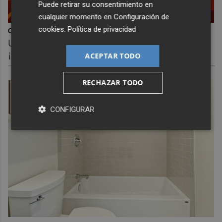
Puede retirar su consentimiento en
cualquier momento en
Configuración de
cookies
.
Política de privacidad
Corepunk MMORPG
Un verdadero MMORPG de la vieja escuela
¡Cómo los de antes, pero mejor!
ACEPTAR TODO
RECHAZAR TODO
CONFIGURAR