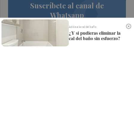
Suscríbete al canal de
Whatsapp
Siempre al día de las últimas noticias
Adiós a la cal del baño
¿Y si pudieras eliminar la
¡Quiero suscribirme!
cal del baño sin esfuerzo?