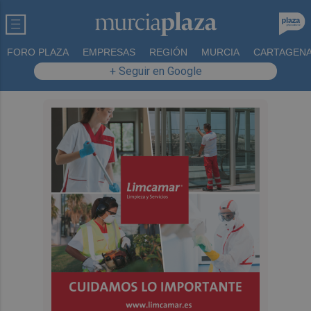
FORO PLAZA
EMPRESAS
REGIÓN
MURCIA
CARTAGEN
+ Seguir en Google