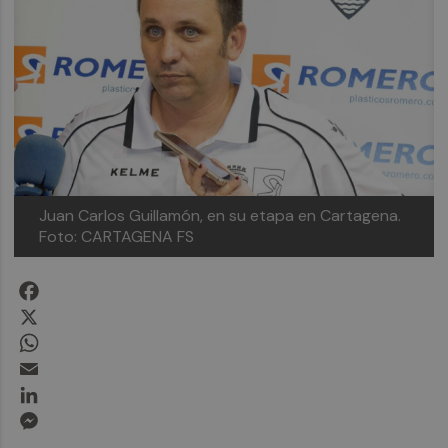
Juan Carlos Guillamón, en su etapa en Cartagena.
Foto: CARTAGENA FS
Facebook
X
WhatsApp
Email
LinkedIn
Messenger