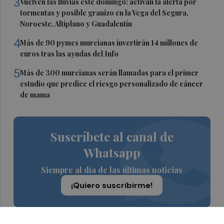
3
Vuelven las lluvias este domingo: activan la alerta por
tormentas y posible granizo en la Vega del Segura,
Noroeste, Altiplano y Guadalentín
4
Más de 90 pymes murcianas invertirán 14 millones de
euros tras las ayudas del Info
5
Más de 300 murcianas serán llamadas para el primer
estudio que predice el riesgo personalizado de cáncer
de mama
Suscríbete al canal de
Whatsapp
Siempre al día de las últimas noticias
¡Quiero suscribirme!