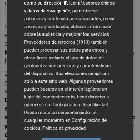
de antes, pero mejor!
como su dirección IP, identificadores únicos
y datos de navegación, para ofrecer
anuncios y contenido personalizados, medir
El interior español fue importante en un
anuncios y contenido, obtener información
equipo que acabó cayendo en las
sobre la audiencia y mejorar los servicios.
Proveedores de terceros (1913)
también
semifinales ligueras en tres partidos ante
pueden procesar sus datos para estos y
Melbourne United
, segundo clasificado de la
otros fines, incluido el uso de datos de
fase regular en el campeonato.
geolocalización precisos y características
Durante el curso Izan intervino en
33
del dispositivo. Sus elecciones se aplican
partidos
, con
16 minutos en pista
en los que
solo a este sitio web. Algunos proveedores
pueden basarse en el interés legítimo en
aportó
6,8 puntos con un 53% de acierto en
lugar del consentimiento; tiene derecho a
tiros de dos, un 33,3% en triples y un 53,4%
oponerse en
Configuración de publicidad
.
en tiros libres; 3,9 rebotes -1,4 de ellos en
Puede retirar su consentimiento en
ataque-, 0,7 asistencias, 0,4 recuperaciones
cualquier momento en
Configuración de
y 0,3 tapones para una valoración de 7,7 por
cookies
.
Política de privacidad
encuentro
.