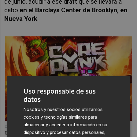
de junio, acudir a ese draft que se llevará a
cabo
en el Barclays Center de Brooklyn, en
Nueva York
.
Uso responsable de sus
datos
Nosotros y nuestros socios utilizamos
cookies y tecnologías similares para
almacenar y acceder a información en su
COREPUNK MMORPG
Un verdadero MMORPG de la vieja escuela ¡Cómo los
dispositivo y procesar datos personales,