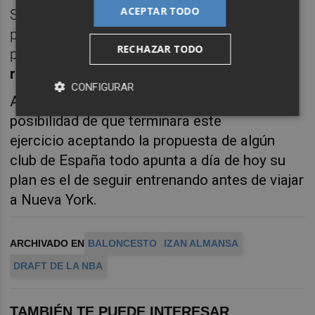
ACEPTAR TODO
Sus topes fueron los
19 tantos
que logró
precisamente ante Melbourne United sin
RECHAZAR TODO
poder evitar la derrota por 97-106 y los
9
rechaces
logrados en varios choques.
CONFIGURAR
Aunque se viene rumoreando con la
posibilidad de que terminara este
ejercicio aceptando la propuesta de algún
club de España todo apunta a día de hoy su
plan es el de seguir entrenando antes de viajar
a Nueva York.
ARCHIVADO EN
BALONCESTO
IZAN ALMANSA
DRAFT DE LA NBA
TAMBIÉN TE PUEDE INTERESAR