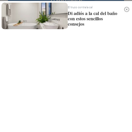
Siempre al día de las últimas noticias
El truco contra la cal
Di adiós a la cal del baño
¡Quiero suscribirme!
con estos sencillos
consejos