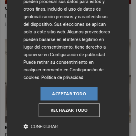
pueden procesar sus datos para estos y
otros fines, incluido el uso de datos de
Corepunk MMORPG
Un verdadero MMORPG de la vieja escuela
geolocalización precisos y características
¡Cómo los de antes, pero mejor!
del dispositivo. Sus elecciones se aplican
solo a este sitio web. Algunos proveedores
pueden basarse en el interés legítimo en
lugar del consentimiento; tiene derecho a
oponerse en
Configuración de publicidad
.
Puede retirar su consentimiento en
cualquier momento en
Configuración de
cookies
.
Política de privacidad
ACEPTAR TODO
RECHAZAR TODO
CONFIGURAR
El truco contra la cal
Di adiós a la cal del baño con estos sencillos