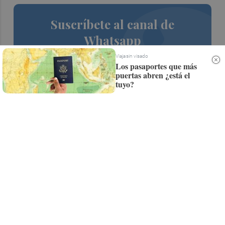
Suscríbete al canal de
Whatsapp
Siempre al día de las últimas noticias
Viaja sin visado
Los pasaportes que más
¡Quiero suscribirme!
puertas abren ¿está el
tuyo?