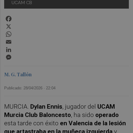
UCAM CB
Facebook
X
WhatsApp
Email
LinkedIn
Messenger
M. G. Tallón
Publicado: 28/04/2026 ·
22:04
MURCIA.
Dylan Ennis
, jugador del
UCAM
Murcia Club Baloncesto
, ha sido
operado
esta tarde con éxito
en Valencia de la lesión
que artastraba en la muñeca izquierda
y