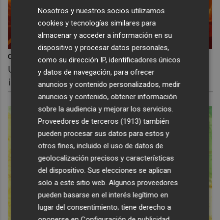
Nosotros y nuestros socios utilizamos
cookies y tecnologías similares para
almacenar y acceder a información en su
dispositivo y procesar datos personales,
Corepunk MMORPG
como su dirección IP, identificadores únicos
Un verdadero MMORPG de la vieja escuela
y datos de navegación, para ofrecer
¡Cómo los de antes, pero mejor!
anuncios y contenido personalizados, medir
anuncios y contenido, obtener información
sobre la audiencia y mejorar los servicios.
Proveedores de terceros (1913)
también
pueden procesar sus datos para estos y
otros fines, incluido el uso de datos de
geolocalización precisos y características
del dispositivo. Sus elecciones se aplican
solo a este sitio web. Algunos proveedores
pueden basarse en el interés legítimo en
lugar del consentimiento; tiene derecho a
oponerse en
Configuración de publicidad
.