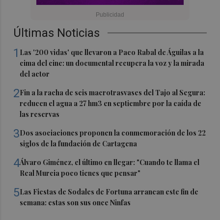
Últimas Noticias
1
Las '200 vidas' que llevaron a Paco Rabal de Águilas a la
cima del cine: un documental recupera la voz y la mirada
del actor
2
Fin a la racha de seis macrotrasvases del Tajo al Segura:
reducen el agua a 27 hm3 en septiembre por la caída de
las reservas
3
Dos asociaciones proponen la conmemoración de los 22
siglos de la fundación de Cartagena
4
Álvaro Giménez, el último en llegar: "Cuando te llama el
Real Murcia poco tienes que pensar"
5
Las Fiestas de Sodales de Fortuna arrancan este fin de
semana: estas son sus once Ninfas