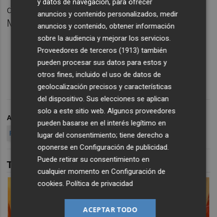
y datos de navegación, para ofrecer
disputó en el Palacio de los Deportes de
anuncios y contenido personalizados, medir
Murcia ante un millar de espectadores.
anuncios y contenido, obtener información
sobre la audiencia y mejorar los servicios.
Proveedores de terceros (1913)
también
pueden procesar sus datos para estos y
otros fines, incluido el uso de datos de
geolocalización precisos y características
del dispositivo. Sus elecciones se aplican
solo a este sitio web. Algunos proveedores
ARCHIVADO EN
FÚTBOL SALA
ELPOZO MURCIA FS
pueden basarse en el interés legítimo en
PRIMERA DIVISIÓN
lugar del consentimiento; tiene derecho a
oponerse en
Configuración de publicidad
.
Puede retirar su consentimiento en
TAMBIÉN TE PUEDE INTERESAR
cualquier momento en
Configuración de
cookies
.
Política de privacidad
ACEPTAR TODO