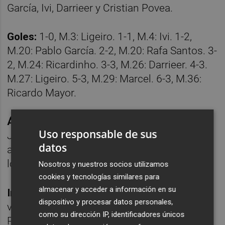
García, Ivi, Darrieer y Cristian Povea.
Goles:
1-0, M.3: Ligeiro. 1-1, M.4: Ivi. 1-2,
M.20: Pablo García. 2-2, M.20: Rafa Santos. 3-
2, M.24: Ricardinho. 3-3, M.26: Darrieer. 4-3.
M.27: Ligeiro. 5-3, M.29: Marcel. 6-3, M.36:
Ricardo Mayor.
Árbitros:
Antonio Jesús García Robles y
Uso responsable de sus
Javier Moreno Reina, del comité
datos
andaluz.
Mostraron la tarjeta amarilla a los
locales Ricardinho y Gadeia.
Nosotros y nuestros socios utilizamos
cookies y tecnologías similares para
almacenar y acceder a información en su
Incidencias:
Partido correspondiente a la
dispositivo y procesar datos personales,
vigésimo octava jornada de la Liga en la
como su dirección IP, identificadores únicos
Primera División de fútbol sala que se