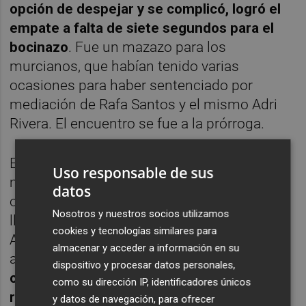
opción de despejar y se complicó, logró el
empate a falta de siete segundos para el
bocinazo
. Fue un mazazo para los
murcianos, que habían tenido varias
ocasiones para haber sentenciado por
mediación de Rafa Santos y el mismo Adri
Rivera. El encuentro se fue a la prórroga.
En el tiempo extra, tras tres minutos sin
Uso responsable de sus
mucho en ataque, se sucedieron las
datos
ofensivas en la segunda parte pero el gol no
Nosotros y nuestros socios utilizamos
llegaba en ninguna de las dos porterías.
cookies y tecnologías similares para
Acabaría llegando cuando los penaltis
almacenar y acceder a información en su
asomaban.
A dos segundos de la
dispositivo y procesar datos personales,
conclusión Dener Rodrigo, tras un gran
como su dirección IP, identificadores únicos
reverso después de recibir el balón de
y datos de navegación, para ofrecer