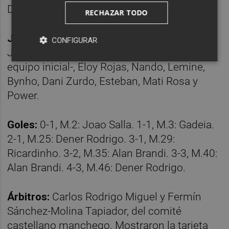
David Álvarez, Adri Rivera y Dener Rodrigo.
RECHAZAR TODO
Jaén Paraíso Interior, 3:
Espindola,
CONFIGURAR
Joao Salla, Rikelme, Míchel y Alan Brandi -
equipo inicial-, Eloy Rojas, Nando, Lemine,
Bynho, Dani Zurdo, Esteban, Mati Rosa y
Power.
Goles:
0-1, M.2: Joao Salla. 1-1, M.3: Gadeia.
2-1, M.25: Dener Rodrigo. 3-1, M.29:
Ricardinho. 3-2, M.35: Alan Brandi. 3-3, M.40:
Alan Brandi. 4-3, M.46: Dener Rodrigo.
Árbitros:
Carlos Rodrigo Miguel y Fermín
Sánchez-Molina Tapiador, del comité
castellano manchego. Mostraron la tarjeta