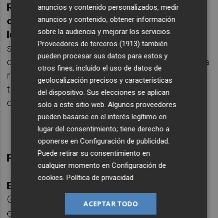
Ricardo Mayor, batió a Espindola con un
anuncios y contenido personalizados, medir
chut inapelable para delirio de la afición
anuncios y contenido, obtener información
sobre la audiencia y mejorar los servicios.
local
, que lo celebró dos veces, una cuando
Proveedores de terceros (1913)
también
se marcó y otra cuando se le dio validez
pueden procesar sus datos para estos y
después de que el técnico del Jaén pidiera la
otros fines, incluido el uso de datos de
revisión. ElPozo pasó y el Jaén cerró su
geolocalización precisos y características
temporada, en la que fue el doble campeón
del dispositivo. Sus elecciones se aplican
de la Copa de España y la Copa del Rey.
solo a este sitio web. Algunos proveedores
pueden basarse en el interés legítimo en
lugar del consentimiento; tiene derecho a
oponerse en
Configuración de publicidad
.
Puede retirar su consentimiento en
Ficha técnica:
cualquier momento en
Configuración de
cookies
.
Política de privacidad
ElPozo Murcia Costa Cálida, 4:
Edu Sousa,
Gadeia, Marcel, Ricardinho y Rafa Santos -
ACEPTAR TODO
equipo inicial-, Ligeiro, Bebe, Ricardo Mayor,