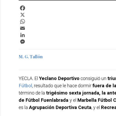
Facebook
X
WhatsApp
Email
LinkedIn
Messenger
M. G. Tallón
YECLA. El
Yeclano Deportivo
consiguió un
tri
Fútbol
, resultado que le hace dormir
fuera de 
término de la
trigésimo sexta jornada, la ant
de Fútbol Fuenlabrada
y el
Marbella Fútbol 
es la
Agrupación Deportiva Ceuta
, y el
Recrea