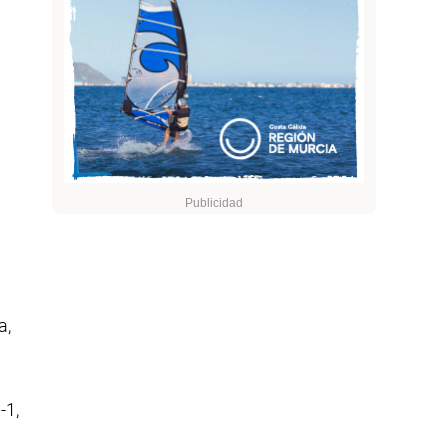
a,
-1,