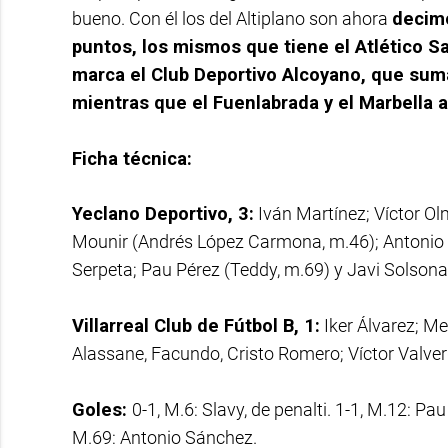
bueno. Con él los del Altiplano son ahora
decimo
puntos, los mismos que tiene el Atlético S
marca el Club Deportivo Alcoyano, que suma
mientras que el Fuenlabrada y el Marbella
Ficha técnica:
Yeclano Deportivo, 3:
Iván Martínez; Víctor Ol
Mounir (Andrés López Carmona, m.46); Antonio S
Serpeta; Pau Pérez (Teddy, m.69) y Javi Solsona
Villarreal Club de Fútbol B, 1:
Iker Álvarez; M
Alassane, Facundo, Cristo Romero; Víctor Valver
Goles:
0-1, M.6: Slavy, de penalti. 1-1, M.12: Pau
M.69: Antonio Sánchez.