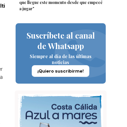
que llegue este momento desde que empecé
lti
a jugar"
Suscríbete al canal
de Whatsapp
Siempre al día de las últimas
noticias
er
¡Quiero suscribirme!
ra
y