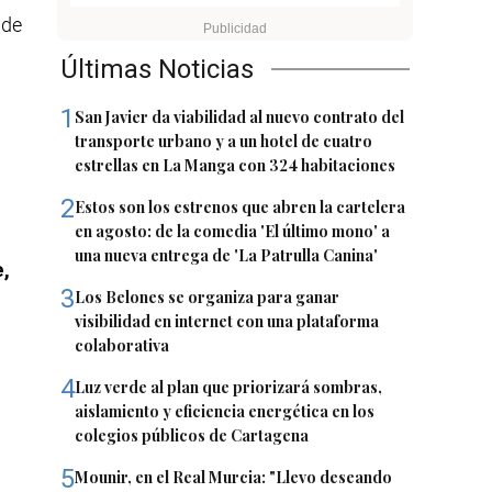
 de
Últimas Noticias
1
San Javier da viabilidad al nuevo contrato del
transporte urbano y a un hotel de cuatro
estrellas en La Manga con 324 habitaciones
2
Estos son los estrenos que abren la cartelera
en agosto: de la comedia 'El último mono' a
una nueva entrega de 'La Patrulla Canina'
e,
3
Los Belones se organiza para ganar
visibilidad en internet con una plataforma
colaborativa
4
Luz verde al plan que priorizará sombras,
aislamiento y eficiencia energética en los
colegios públicos de Cartagena
5
Mounir, en el Real Murcia: "Llevo deseando