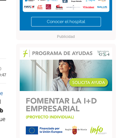
0
0:47
de
l
ub
que