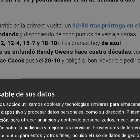
urrido en la primera vuelta -un
92-88 tras prórroga en el
ndando
y disponiendo de ocho puntos de ventaja varias
2, 12-4, 15-7 y 18-10
). Los granas, hoy
de azul
que se enfundó Randy Owens hace cuatro décadas
, ve
tae
Cacok
puso el
20-10
y obligó a Ibon Navarro a pedir 
ropio Cacok, con seis, asumían el peso del ataque
able de sus datos
an Martin
,
Emanuel Cate
,
Michael Forrest
y, sobre tod
 a terminar el primer periodo con un
+18 (35-17)
y habie
os socios utilizamos cookies y tecnologías similares para almacena
dispositivo y procesar datos personales, como su dirección IP, iden
o el jueves, en el partido perdido por
87-80 en la pista 
ción, para ofrecer anuncios y contenido personalizados, medir anun
tos anotados suponían el
récord del club en un primer
n sobre la audiencia y mejorar los servicios.
Proveedores de tercer
ampañas-
.
s datos para estos y otros fines, incluido el uso de datos de geolo