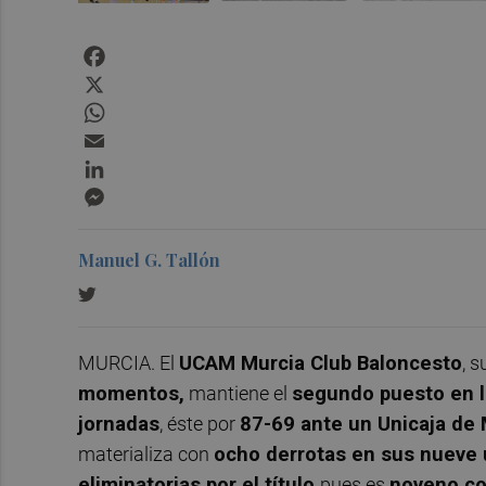
Facebook
X
WhatsApp
Email
LinkedIn
Messenger
Manuel G. Tallón
MURCIA. El
UCAM Murcia Club Baloncesto
, 
momentos,
mantiene el
segundo puesto en l
jornadas
, éste por
87-69 ante un Unicaja de 
materializa con
ocho derrotas en sus nueve 
eliminatorias por el título
pues es
noveno co