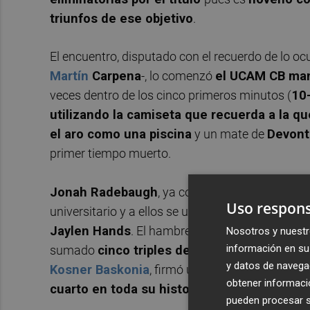
triunfos de ese objetivo
.
El encuentro, disputado con el recuerdo de lo oc
Martín
Carpena
-, lo comenzó
el UCAM CB ma
veces dentro de los cinco primeros minutos (
10-
utilizando la camiseta que recuerda a la 
el aro como una piscina
y un mate de
Devon
primer tiempo muerto.
Jonah Radebaugh
, ya con ocho puntos, y el p
Uso respons
universitario y a ellos se unieron otros como
Kel
Jaylen Hands
. El hambre del UCAM CB le llevó
Nosotros y nuestr
información en su 
sumado
cinco triples de ocho intentos
cuand
y datos de navega
Kosner Baskonia
, firmó un
5/35
. Esos 35 tan
obtener informació
cuarto en toda su historia en la ACB -28 c
pueden procesar su