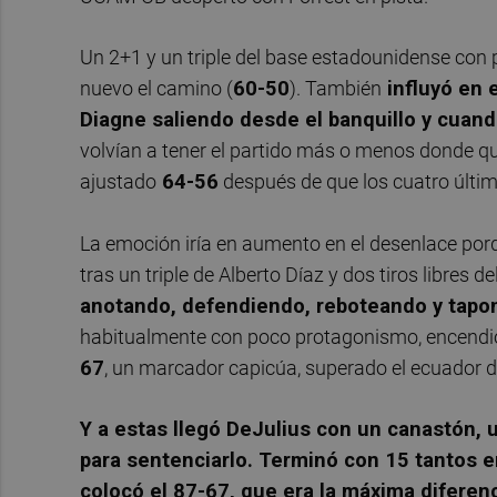
Un 2+1 y un triple del base estadounidense con
nuevo el camino (
60-50
). También
influyó en 
Diagne saliendo desde el banquillo y cuand
volvían a tener el partido más o menos donde qu
ajustado
64-56
después de que los cuatro últi
La emoción iría en aumento en el desenlace porq
tras un triple de Alberto Díaz y dos tiros libres d
anotando, defendiendo, reboteando y tap
habitualmente con poco protagonismo, encendió 
67
, un marcador capicúa, superado el ecuador de
Y a estas llegó DeJulius con un canastón, un
para sentenciarlo. Terminó con 15 tantos en
colocó el 87-67, que era la máxima diferen