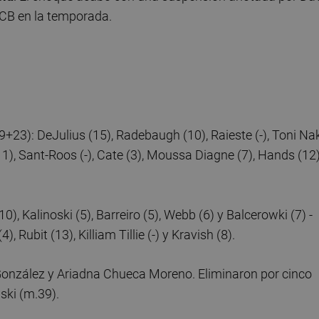
 CB en la temporada.
+23): DeJulius (15), Radebaugh (10), Raieste (-), Toni Na
(11), Sant-Roos (-), Cate (3), Moussa Diagne (7), Hands (12
), Kalinoski (5), Barreiro (5), Webb (6) y Balcerowki (7) -
), Rubit (13), Killiam Tillie (-) y Kravish (8).
González y Ariadna Chueca Moreno. Eliminaron por cinco
nski (m.39).