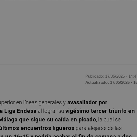
Publicado: 17/05/2026 ·
14:4
Actualizado: 17/05/2026 · 1
superior en líneas generales y
avasallador por
a Liga
Endesa
al lograr su
vigésimo tercer triunfo en
Málaga que sigue su caída en picado
, la cual se
últimos encuentros ligueros
para alejarse de las
n un 16-15 y podría acabar el fin de semana a dos