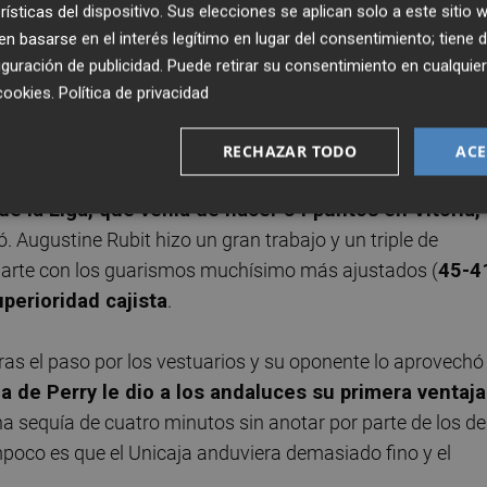
rísticas del dispositivo. Sus elecciones se aplican solo a este sitio
. Un parcial de
4-11
, con Olek Balcerowski haciendo dañ
 basarse en el interés legítimo en lugar del consentimiento; tiene 
e entonces
Sito Alonso
el que intervino desde la banda y 
guración de publicidad
. Puede retirar su consentimiento en cualqu
a instancia. Cuatro puntos murcianos estiraron de nuevo 
cookies
.
Política de privacidad
 su intento de remontada y un
0-8
le hicieron colocarse a
RECHAZAR TODO
ACE
 la Liga, que venía de hacer 34 puntos en Vitoria,
. Augustine Rubit hizo un gran trabajo y un triple de
a parte con los guarismos muchísimo más ajustados (
45-4
perioridad cajista
.
as el paso por los vestuarios y su oponente lo aprovechó
a de Perry le dio a los andaluces su primera ventaja
a sequía de cuatro minutos sin anotar por parte de los de
mpoco es que el Unicaja anduviera demasiado fino y el