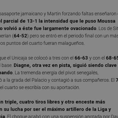
 pasaporte jamaicano y Martin forzando faltas enseñaron
el parcial de 13-1 la intensidad que le puso Moussa
o volvió a éste fue largamente ovacionado
. Los de Si
erían (
64-52
) pero se entró en el periodo final con un má
mos puntos del cuarto fueran malagueños.
ue el Unicaja se colocó a tres con el
66-63
y con el
68-6
el base.
Diagne, otra vez en pista, siguió siendo clave
onando
. La tremenda energía del pívot senegalés,
a la grada del Palacio y contagió a sus compañeros. El
l cuarto se escribía con su aportación.
 triple, cuatro tiros libres y otro enceste más
 su lucha por ser el máximo artillero de la Liga y
cia
. El choque acabó con una suspensión anotada por Da