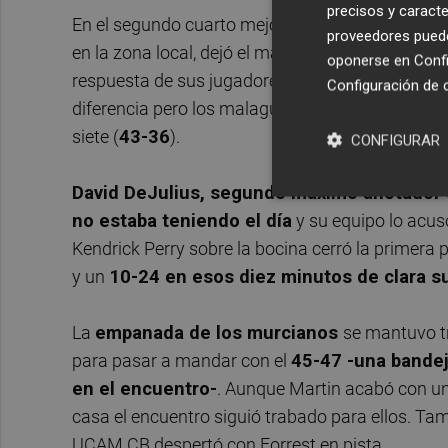
precisos y caracte
En el segundo cuarto mejoró el conjunto andaluz
proveedores pueden
en la zona local, dejó el marcador en
39-28
y fu
oponerse en
Confi
respuesta de sus jugadores fue buena en primer
Configuración de 
diferencia pero los malagueños habían iniciado
siete (
43-36
).
CONFIGURAR
David DeJulius, segundo máximo anotador de
no estaba teniendo el día
y su equipo lo acusó
Kendrick Perry sobre la bocina cerró la primer
y un
10-24 en esos diez minutos de clara su
La
empanada de los murcianos
se mantuvo tr
para pasar a mandar con el
45-47 -una bandej
en el encuentro-
. Aunque Martin acabó con un
casa el encuentro siguió trabado para ellos. Ta
UCAM CB despertó con Forrest en pista.