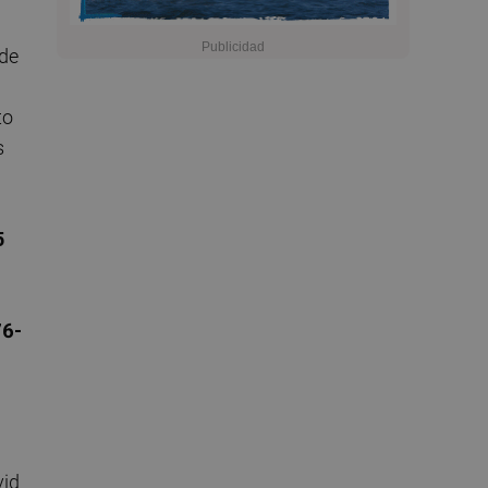
 de
to
s
5
76-
vid