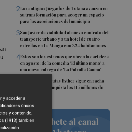
2
Los antiguos Juzgados de Totana avanzan en
su transformación para acoger un espacio
para las asociaciones del municipio
3
San Javier da viabilidad al nuevo contrato del
transporte urbano y a un hotel de cuatro
estrellas en La Manga con 324 habitaciones
ían
4
su
Estos son los estrenos que abren la cartelera
en agosto: de la comedia 'El último mono' a
una nueva entrega de 'La Patrulla Canina'
5
La abaranera Frutas Esther sigue en racha
ascendente y conquista los 115 millones de
o,
facturación
ndo
r y acceder a
tificadores únicos
del
cios y contenido,
Suscríbete al canal
os (1913)
también
calización