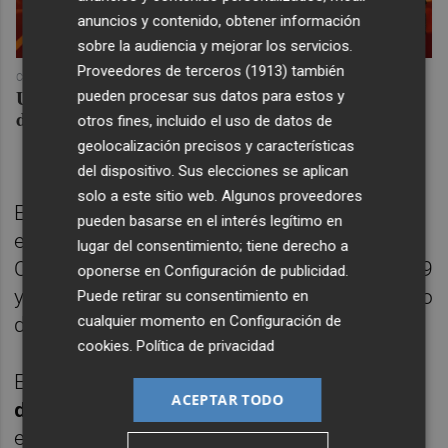
anuncios y contenido, obtener información
sobre la audiencia y mejorar los servicios.
Proveedores de terceros (1913)
también
COREPUNK MMORPG
Un verdadero MMORPG de la vieja escuela ¡Cómo los
pueden procesar sus datos para estos y
de antes, pero mejor!
otros fines, incluido el uso de datos de
geolocalización precisos y características
del dispositivo. Sus elecciones se aplican
solo a este sitio web. Algunos proveedores
Emilly Marcondes adelantó a las melillenses
pueden basarse en el interés legítimo en
en el minuto 1-0, la brasileña Amanda de
lugar del consentimiento; tiene derecho a
Oliveira "Amandinha" dobló la ventaja en el 19
oponerse en
Configuración de publicidad
.
y la argentina Silvina Nava hizo el tercer tanto
Puede retirar su consentimiento en
cualquier momento en
Configuración de
del choque unos segundos después.
cookies
.
Política de privacidad
En la reanudación
Cecilia Zarzuela redujo
ACEPTAR TODO
distancias en el 29
pero Emilly, en el 32,
estableció el 4-1 que fue definitivo.