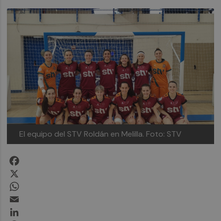
El equipo del STV Roldán en Melilla.
Foto: STV
Facebook
X
WhatsApp
Email
LinkedIn