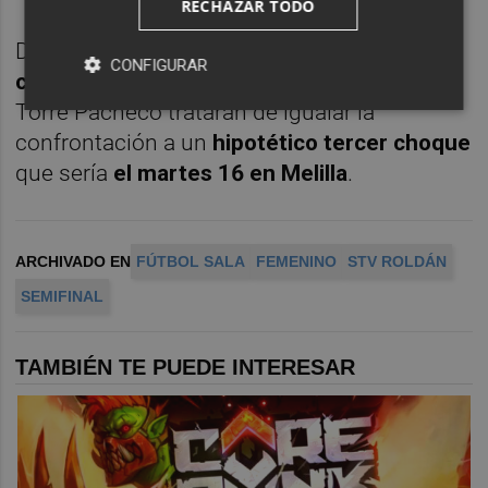
RECHAZAR TODO
Dentro de seis días,
a las once menos
CONFIGURAR
cuarto de la mañana del sábado 13
, las de
Torre Pacheco tratarán de igualar la
confrontación a un
hipotético tercer choque
que sería
el martes 16 en Melilla
.
ARCHIVADO EN
FÚTBOL SALA
FEMENINO
STV ROLDÁN
SEMIFINAL
TAMBIÉN TE PUEDE INTERESAR