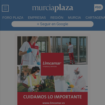
FORO PLAZA
EMPRESAS
REGIÓN
MURCIA
CARTAGEN
+ Seguir en Google