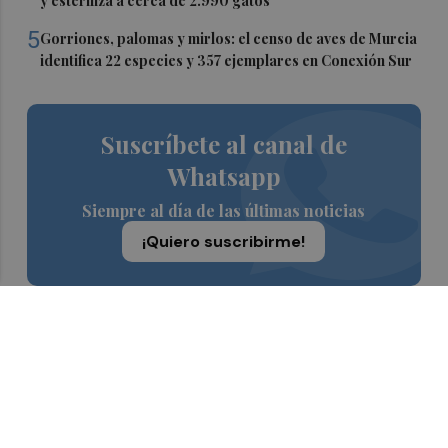
y esteriliza a cerca de 2.990 gatos
5
Gorriones, palomas y mirlos: el censo de aves de Murcia
identifica 22 especies y 357 ejemplares en Conexión Sur
Suscríbete al canal de
Whatsapp
Siempre al día de las últimas noticias
¡Quiero suscribirme!